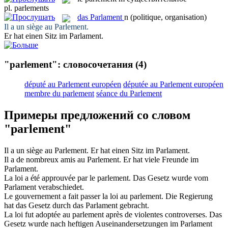
pl.
parlements
das
Parlament
n
(politique, organisation)
Il a un siège au
Parlement
.
Er hat einen Sitz im
Parlament
.
"parlement": словосочетания
(4)
député au Parlement européen
députée au Parlement européen
membre du parlement
séance du Parlement
Примеры предложений со словом
"parlement"
Il a un siège au
Parlement
.
Er hat einen Sitz im
Parlament
.
Il a de nombreux amis au
Parlement
.
Er hat viele Freunde im
Parlament
.
La loi a été approuvée par le
parlement
.
Das Gesetz wurde vom
Parlament
verabschiedet.
Le gouvernement a fait passer la loi au
parlement
.
Die Regierung
hat das Gesetz durch das
Parlament
gebracht.
La loi fut adoptée au
parlement
après de violentes controverses.
Das
Gesetz wurde nach heftigen Auseinandersetzungen im
Parlament