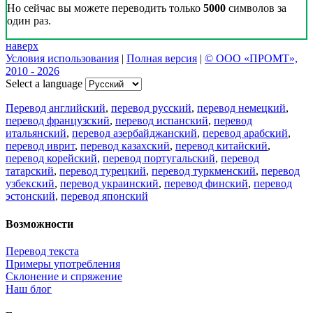
Но сейчас вы можете переводить только
5000
символов за
один раз.
наверх
Условия использования
|
Полная версия
|
© ООО «ПРОМТ»,
2010 - 2026
Select a language
Перевод английский
,
перевод русский
,
перевод немецкий
,
перевод французский
,
перевод испанский
,
перевод
итальянский
,
перевод азербайджанский
,
перевод арабский
,
перевод иврит
,
перевод казахский
,
перевод китайский
,
перевод корейский
,
перевод португальский
,
перевод
татарский
,
перевод турецкий
,
перевод туркменский
,
перевод
узбекский
,
перевод украинский
,
перевод финский
,
перевод
эстонский
,
перевод японский
Возможности
Перевод текста
Примеры употребления
Склонение и спряжение
Наш блог