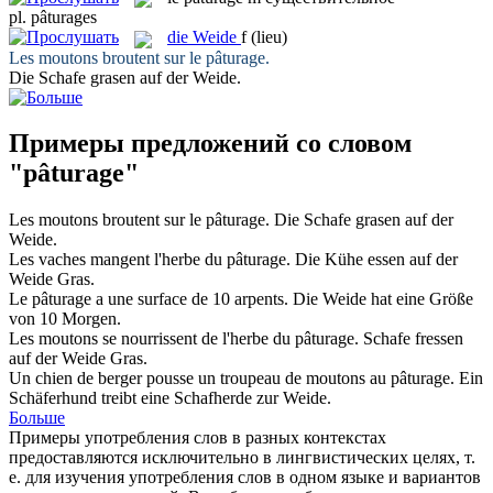
pl.
pâturages
die
Weide
f
(lieu)
Les moutons broutent sur le
pâturage
.
Die Schafe grasen auf der
Weide
.
Примеры предложений со словом
"pâturage"
Les moutons broutent sur le
pâturage
.
Die Schafe grasen auf der
Weide
.
Les vaches mangent l'herbe du
pâturage
.
Die Kühe essen auf der
Weide
Gras.
Le
pâturage
a une surface de 10 arpents.
Die
Weide
hat eine Größe
von 10 Morgen.
Les moutons se nourrissent de l'herbe du
pâturage
.
Schafe fressen
auf der
Weide
Gras.
Un chien de berger pousse un troupeau de moutons au
pâturage
.
Ein
Schäferhund treibt eine Schafherde zur
Weide
.
Больше
Примеры употребления слов в разных контекстах
предоставляются исключительно в лингвистических целях, т.
е. для изучения употребления слов в одном языке и вариантов