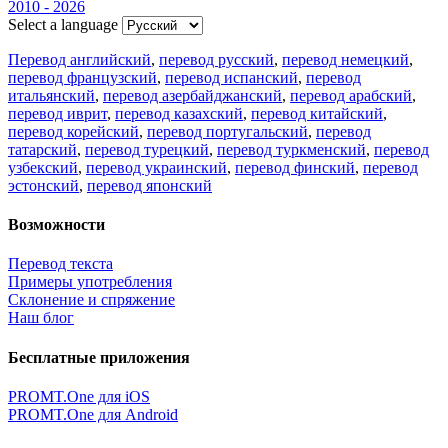
2010 - 2026
Select a language
Перевод английский
,
перевод русский
,
перевод немецкий
,
перевод французский
,
перевод испанский
,
перевод
итальянский
,
перевод азербайджанский
,
перевод арабский
,
перевод иврит
,
перевод казахский
,
перевод китайский
,
перевод корейский
,
перевод португальский
,
перевод
татарский
,
перевод турецкий
,
перевод туркменский
,
перевод
узбекский
,
перевод украинский
,
перевод финский
,
перевод
эстонский
,
перевод японский
Возможности
Перевод текста
Примеры употребления
Склонение и спряжение
Наш блог
Бесплатные приложения
PROMT.One для iOS
PROMT.One для Android