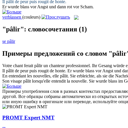
Il
pâlit
de peur puis rougit de honte.
Er
wurde blass
vor Angst und dann rot vor Scham.
verblassen
(couleurs)
"pâlir": словосочетания
(1)
se pâlir
Примеры предложений со словом "pâlir
Votre chant ferait
pâlir
un chanteur professionnel.
Ihr Gesang würde e
Il
pâlit
de peur puis rougit de honte.
Er
wurde blass
vor Angst und dan
En entendant les nouvelles, elle
pâlit
.
Sie
erbleichte
, als sie die Nachri
Son visage
pâlit
lorsqu'elle entendit la nouvelle.
Sie
wurde blass
im Ge
Примеры употребления слов в разных контекстах предоставляют
другой. Все образцы собраны автоматически из открытых ист
или иную ошибку в оригинале или переводе, используйте опц
PROMT Expert NMT