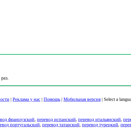
раз.
ости
|
Реклама у нас
|
Помощь
|
Мобильная версия
|
Select a langu
евод французский
,
перевод испанский
,
перевод итальянский
,
пер
евод португальский
,
перевод татарский
,
перевод турецкий
,
пере