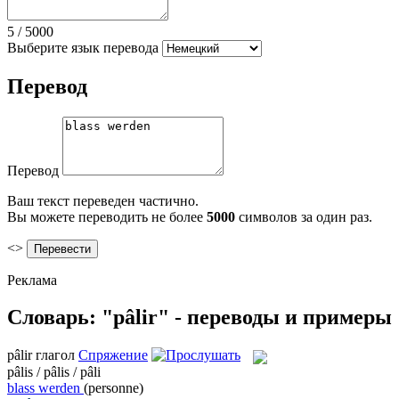
5
/
5000
Выберите язык перевода
Перевод
Перевод
Ваш текст переведен частично.
Вы можете переводить не более
5000
символов за один раз.
<>
Реклама
Словарь: "pâlir" - переводы и примеры
pâlir
глагол
Спряжение
pâlis / pâlis / pâli
blass werden
(personne)