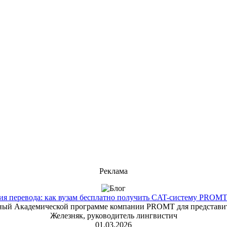
Реклама
 перевода: как вузам бесплатно получить CAT-систему PROMT T
енный Академической программе компании PROMT для представит
Железняк, руководитель лингвистич
01.03.2026