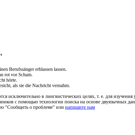
"
inen Berufssänger
erblassen
lassen.
n rot vor Scham.
cht hörte.
sicht, als sie die Nachricht vernahm.
ся исключительно в лингвистических целях, т. е. для изучения 
очников с помощью технологии поиска на основе двуязычных д
ию "Сообщить о проблеме" или
напишите нам