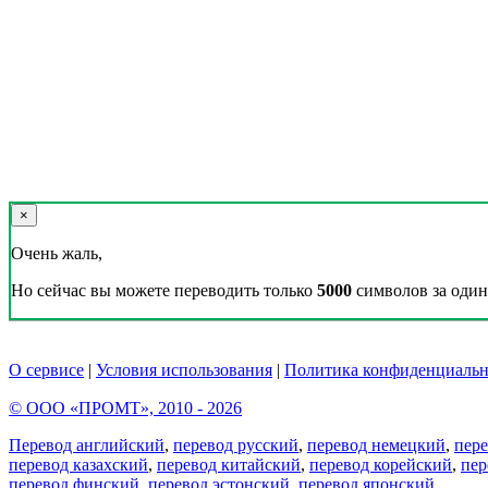
×
Очень жаль,
Но сейчас вы можете переводить только
5000
символов за один 
О сервисе
|
Условия использования
|
Политика конфиденциальн
© ООО «ПРОМТ», 2010 - 2026
Перевод английский
,
перевод русский
,
перевод немецкий
,
пер
перевод казахский
,
перевод китайский
,
перевод корейский
,
пер
перевод финский
,
перевод эстонский
,
перевод японский