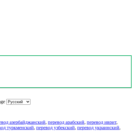
age
евод азербайджанский
,
перевод арабский
,
перевод иврит
,
вод туркменский
,
перевод узбекский
,
перевод украинский
,