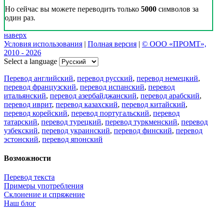
Но сейчас вы можете переводить только
5000
символов за
один раз.
наверх
Условия использования
|
Полная версия
|
© ООО «ПРОМТ»,
2010 - 2026
Select a language
Перевод английский
,
перевод русский
,
перевод немецкий
,
перевод французский
,
перевод испанский
,
перевод
итальянский
,
перевод азербайджанский
,
перевод арабский
,
перевод иврит
,
перевод казахский
,
перевод китайский
,
перевод корейский
,
перевод португальский
,
перевод
татарский
,
перевод турецкий
,
перевод туркменский
,
перевод
узбекский
,
перевод украинский
,
перевод финский
,
перевод
эстонский
,
перевод японский
Возможности
Перевод текста
Примеры употребления
Склонение и спряжение
Наш блог