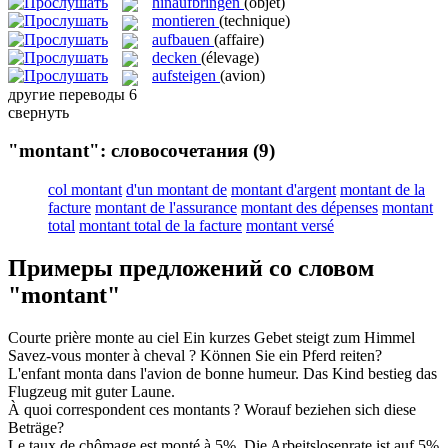
hinaufbringen
(objet)
montieren
(technique)
aufbauen
(affaire)
decken
(élevage)
aufsteigen
(avion)
другие переводы
6
свернуть
"montant": словосочетания
(9)
col montant
d'un montant de
montant d'argent
montant de la
facture
montant de l'assurance
montant des dépenses
montant
total
montant total de la facture
montant versé
Примеры предложений со словом
"montant"
Courte prière
monte
au ciel
Ein kurzes Gebet
steigt
zum Himmel
Savez-vous
monter
à cheval ?
Können Sie ein Pferd
reiten
?
L'enfant
monta
dans l'avion de bonne humeur.
Das Kind
bestieg
das
Flugzeug mit guter Laune.
À quoi correspondent ces
montants
?
Worauf beziehen sich diese
Beträge
?
Le taux de chômage est
monté
à 5%.
Die Arbeitslosenrate ist auf 5%