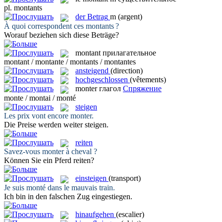
pl.
montants
der
Betrag
m
(argent)
À quoi correspondent ces
montants
?
Worauf beziehen sich diese
Beträge
?
montant
прилагательное
montant / montante / montants / montantes
ansteigend
(direction)
hochgeschlossen
(vêtements)
monter
глагол
Спряжение
monte / montai / monté
steigen
Les prix vont encore
monter
.
Die Preise werden weiter
steigen
.
reiten
Savez-vous
monter
à cheval ?
Können Sie ein Pferd
reiten
?
einsteigen
(transport)
Je suis
monté
dans le mauvais train.
Ich bin in den falschen Zug
eingestiegen
.
hinaufgehen
(escalier)