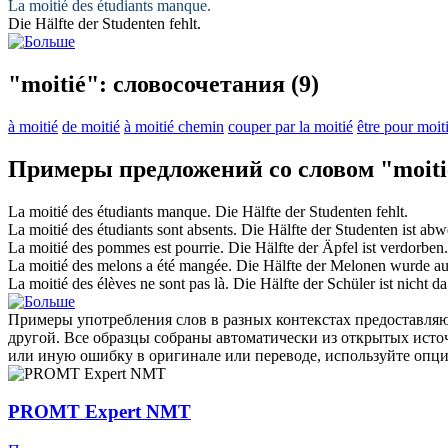
La
moitié
des étudiants manque.
Die
Hälfte
der Studenten fehlt.
"moitié": словосочетания
(9)
à moitié
de moitié
à moitié chemin
couper par la moitié
être pour moit
Примеры предложений со словом "moiti
La
moitié
des étudiants manque.
Die
Hälfte
der Studenten fehlt.
La
moitié
des étudiants sont absents.
Die
Hälfte
der Studenten ist abw
La
moitié
des pommes est pourrie.
Die
Hälfte
der Äpfel ist verdorben.
La
moitié
des melons a été mangée.
Die
Hälfte
der Melonen wurde au
La
moitié
des élèves ne sont pas là.
Die
Hälfte
der Schüler ist nicht da
Примеры употребления слов в разных контекстах предоставляют
другой. Все образцы собраны автоматически из открытых ист
или иную ошибку в оригинале или переводе, используйте опц
PROMT Expert NMT