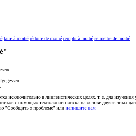
ié
faire à moitié
réduire de moitié
remplir à moitié
se mettre de moitié
é"
esend.
fgegessen.
.
ся исключительно в лингвистических целях, т. е. для изучения 
очников с помощью технологии поиска на основе двуязычных д
ию "Сообщить о проблеме" или
напишите нам