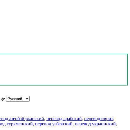
age
евод азербайджанский
,
перевод арабский
,
перевод иврит
,
вод туркменский
,
перевод узбекский
,
перевод украинский
,