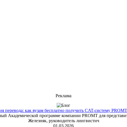
Реклама
 перевода: как вузам бесплатно получить CAT-систему PROMT T
енный Академической программе компании PROMT для представит
Железняк, руководитель лингвистич
01.03.2026