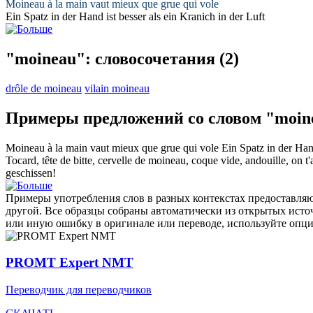
Moineau
à la main vaut mieux que grue qui vole
Ein
Spatz
in der Hand ist besser als ein Kranich in der Luft
"moineau": словосочетания
(2)
drôle de moineau
vilain moineau
Примеры предложений со словом "moin
Moineau
à la main vaut mieux que grue qui vole
Ein
Spatz
in der Hand
Tocard, tête de bitte, cervelle de
moineau
, coque vide, andouille, on t'
geschissen!
Примеры употребления слов в разных контекстах предоставляют
другой. Все образцы собраны автоматически из открытых ист
или иную ошибку в оригинале или переводе, используйте опц
PROMT Expert NMT
Переводчик для переводчиков