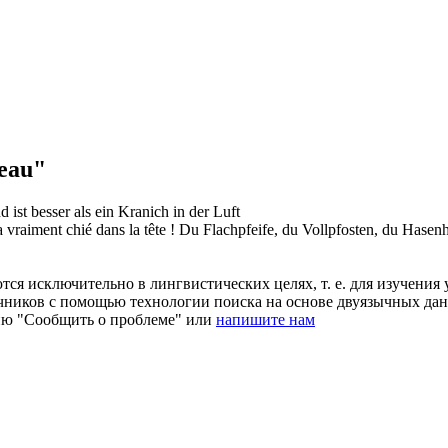
eau"
 ist besser als ein Kranich in der Luft
a vraiment chié dans la tête !
Du Flachpfeife, du Vollpfosten, du Hasen
ся исключительно в лингвистических целях, т. е. для изучения 
очников с помощью технологии поиска на основе двуязычных д
ию "Сообщить о проблеме" или
напишите нам