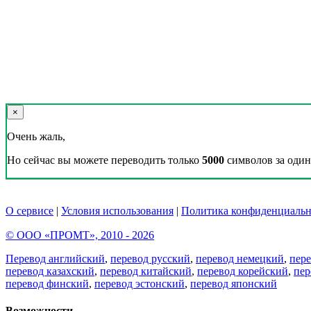
×
Очень жаль,
Но сейчас вы можете переводить только
5000
символов за один 
О сервисе
|
Условия использования
|
Политика конфиденциальн
© ООО «ПРОМТ», 2010 - 2026
Перевод английский
,
перевод русский
,
перевод немецкий
,
пер
перевод казахский
,
перевод китайский
,
перевод корейский
,
пер
перевод финский
,
перевод эстонский
,
перевод японский
Возможности