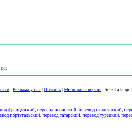
раз.
ости
|
Реклама у нас
|
Помощь
|
Мобильная версия
|
Select a langu
евод французский
,
перевод испанский
,
перевод итальянский
,
пер
евод португальский
,
перевод татарский
,
перевод турецкий
,
пере