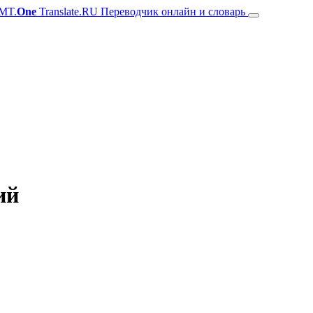
MT.
One
Translate.RU Переводчик онлайн и словарь
ий