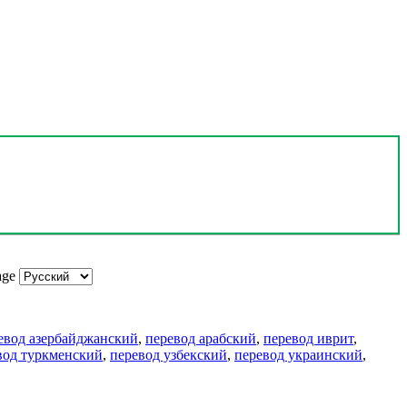
age
евод азербайджанский
,
перевод арабский
,
перевод иврит
,
вод туркменский
,
перевод узбекский
,
перевод украинский
,