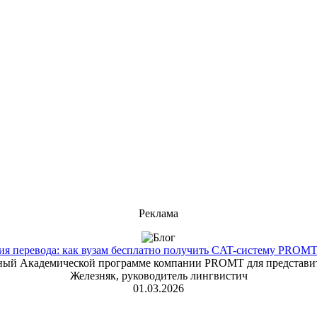
Реклама
 перевода: как вузам бесплатно получить CAT-систему PROMT T
енный Академической программе компании PROMT для представит
Железняк, руководитель лингвистич
01.03.2026