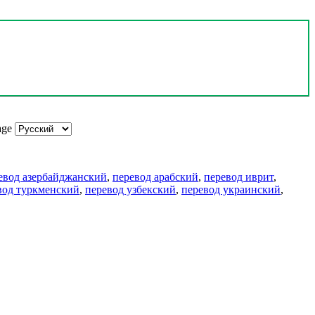
age
евод азербайджанский
,
перевод арабский
,
перевод иврит
,
вод туркменский
,
перевод узбекский
,
перевод украинский
,