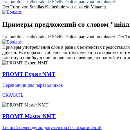
La tour de la cathédrale de Séville était auparavant un
minaret
.
Der Turm von Sevillas Kathedrale war einst ein
Minarett
.
Примеры предложений со словом "mina
La tour de la cathédrale de Séville était auparavant un
minaret
.
Der Tu
Примеры употребления слов в разных контекстах предоставляют
другой. Все образцы собраны автоматически из открытых ист
или иную ошибку в оригинале или переводе, используйте опц
PROMT Expert NMT
Переводчик для переводчиков
СКАЧАТЬ
PROMT Master NMT
Точный переводчик документов без ограничений