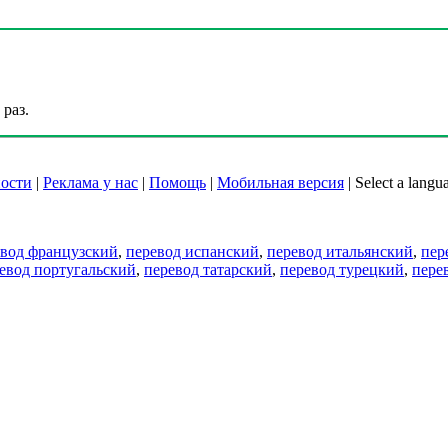
раз.
ости
|
Реклама у нас
|
Помощь
|
Мобильная версия
|
Select a langu
евод французский
,
перевод испанский
,
перевод итальянский
,
пер
евод португальский
,
перевод татарский
,
перевод турецкий
,
пере