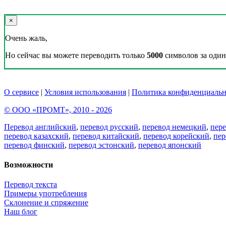
×
Очень жаль,
Но сейчас вы можете переводить только
5000
символов за один 
О сервисе
|
Условия использования
|
Политика конфиденциальн
© ООО «ПРОМТ», 2010 - 2026
Перевод английский
,
перевод русский
,
перевод немецкий
,
пер
перевод казахский
,
перевод китайский
,
перевод корейский
,
пер
перевод финский
,
перевод эстонский
,
перевод японский
Возможности
Перевод текста
Примеры употребления
Склонение и спряжение
Наш блог