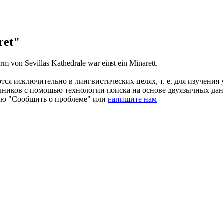
ret"
rm von Sevillas Kathedrale war einst ein
Minarett
.
ся исключительно в лингвистических целях, т. е. для изучения 
очников с помощью технологии поиска на основе двуязычных д
ию "Сообщить о проблеме" или
напишите нам