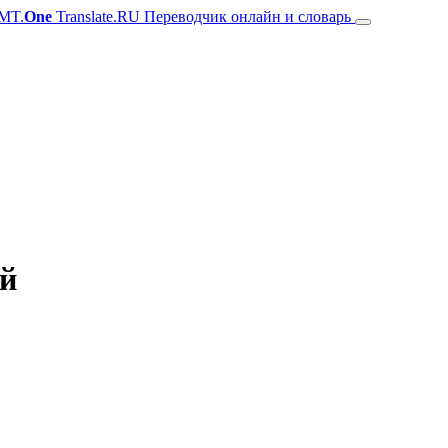
MT.
One
Translate.RU Переводчик онлайн и словарь
ий