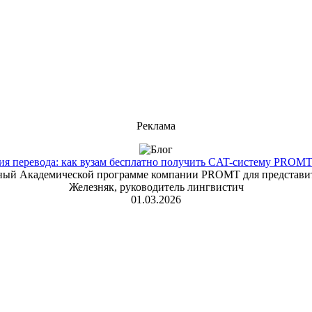
Реклама
 перевода: как вузам бесплатно получить CAT-систему PROMT T
енный Академической программе компании PROMT для представит
Железняк, руководитель лингвистич
01.03.2026