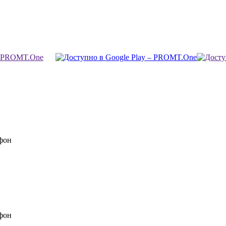
фон
фон