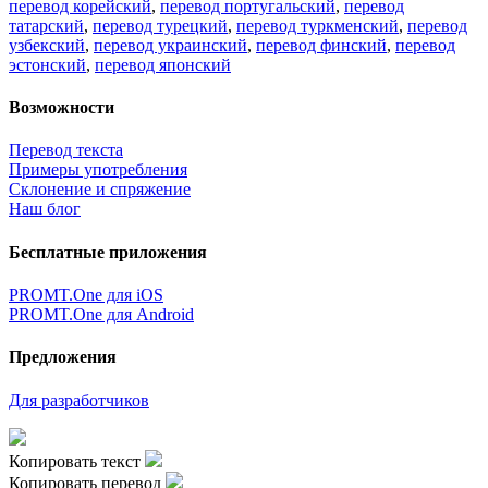
перевод корейский
,
перевод португальский
,
перевод
татарский
,
перевод турецкий
,
перевод туркменский
,
перевод
узбекский
,
перевод украинский
,
перевод финский
,
перевод
эстонский
,
перевод японский
Возможности
Перевод текста
Примеры употребления
Склонение и спряжение
Наш блог
Бесплатные приложения
PROMT.One для iOS
PROMT.One для Android
Предложения
Для разработчиков
Копировать текст
Копировать перевод