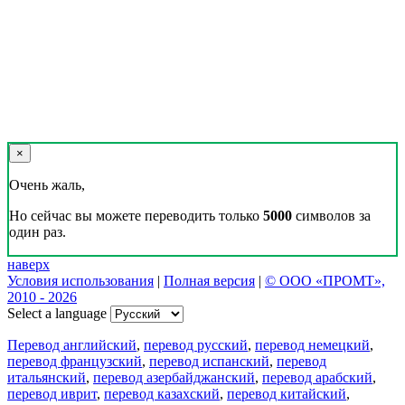
×
Очень жаль,
Но сейчас вы можете переводить только
5000
символов за
один раз.
наверх
Условия использования
|
Полная версия
|
© ООО «ПРОМТ»,
2010 - 2026
Select a language
Перевод английский
,
перевод русский
,
перевод немецкий
,
перевод французский
,
перевод испанский
,
перевод
итальянский
,
перевод азербайджанский
,
перевод арабский
,
перевод иврит
,
перевод казахский
,
перевод китайский
,