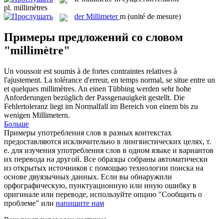
pl.
millimètres
der
Millimeter
m
(unité de mesure)
Примеры предложений со словом
"millimètre"
Un voussoir est soumis à de fortes contraintes relatives à
l'ajustement. La tolérance d'erreur, en temps normal, se situe entre un
et quelques
millimètres
.
An einen Tübbing werden sehr hohe
Anforderungen bezüglich der Passgenauigkeit gestellt. Die
Fehlertoleranz liegt im Normalfall im Bereich von einem bis zu
wenigen
Millimetern
.
Больше
Примеры употребления слов в разных контекстах
предоставляются исключительно в лингвистических целях, т.
е. для изучения употребления слов в одном языке и вариантов
их перевода на другой. Все образцы собраны автоматически
из открытых источников с помощью технологии поиска на
основе двуязычных данных. Если вы обнаружили
орфографическую, пунктуационную или иную ошибку в
оригинале или переводе, используйте опцию "Сообщить о
проблеме" или
напишите нам