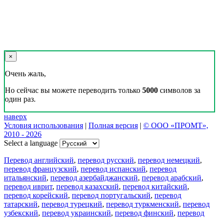
×
Очень жаль,
Но сейчас вы можете переводить только
5000
символов за
один раз.
наверх
Условия использования
|
Полная версия
|
© ООО «ПРОМТ»,
2010 - 2026
Select a language
Перевод английский
,
перевод русский
,
перевод немецкий
,
перевод французский
,
перевод испанский
,
перевод
итальянский
,
перевод азербайджанский
,
перевод арабский
,
перевод иврит
,
перевод казахский
,
перевод китайский
,
перевод корейский
,
перевод португальский
,
перевод
татарский
,
перевод турецкий
,
перевод туркменский
,
перевод
узбекский
,
перевод украинский
,
перевод финский
,
перевод