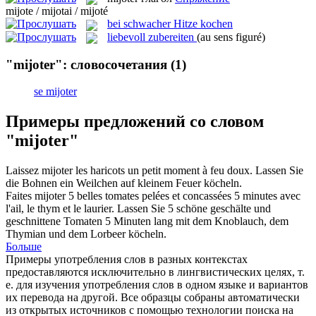
mijote / mijotai / mijoté
bei schwacher Hitze kochen
liebevoll zubereiten
(au sens figuré)
"mijoter": словосочетания
(1)
se mijoter
Примеры предложений со словом
"mijoter"
Laissez
mijoter
les haricots un petit moment à feu doux.
Lassen Sie
die Bohnen ein Weilchen auf kleinem Feuer
köcheln
.
Faites
mijoter
5 belles tomates pelées et concassées 5 minutes avec
l'ail, le thym et le laurier.
Lassen Sie 5 schöne geschälte und
geschnittene Tomaten 5 Minuten lang mit dem Knoblauch, dem
Thymian und dem Lorbeer
köcheln
.
Больше
Примеры употребления слов в разных контекстах
предоставляются исключительно в лингвистических целях, т.
е. для изучения употребления слов в одном языке и вариантов
их перевода на другой. Все образцы собраны автоматически
из открытых источников с помощью технологии поиска на