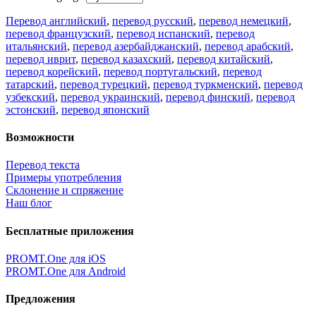
Перевод английский
,
перевод русский
,
перевод немецкий
,
перевод французский
,
перевод испанский
,
перевод
итальянский
,
перевод азербайджанский
,
перевод арабский
,
перевод иврит
,
перевод казахский
,
перевод китайский
,
перевод корейский
,
перевод португальский
,
перевод
татарский
,
перевод турецкий
,
перевод туркменский
,
перевод
узбекский
,
перевод украинский
,
перевод финский
,
перевод
эстонский
,
перевод японский
Возможности
Перевод текста
Примеры употребления
Склонение и спряжение
Наш блог
Бесплатные приложения
PROMT.One для iOS
PROMT.One для Android
Предложения