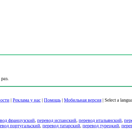
раз.
ости
|
Реклама у нас
|
Помощь
|
Мобильная версия
|
Select a langu
евод французский
,
перевод испанский
,
перевод итальянский
,
пер
евод португальский
,
перевод татарский
,
перевод турецкий
,
пере