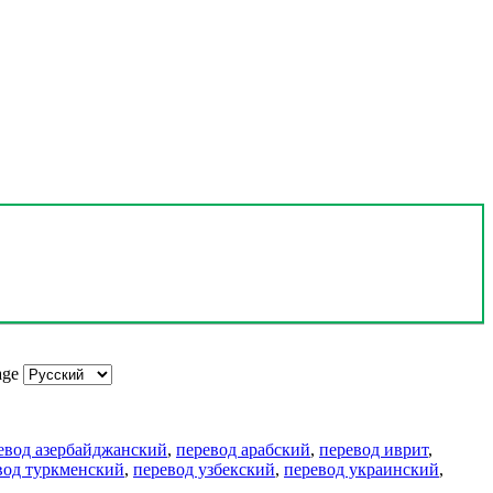
age
евод азербайджанский
,
перевод арабский
,
перевод иврит
,
вод туркменский
,
перевод узбекский
,
перевод украинский
,