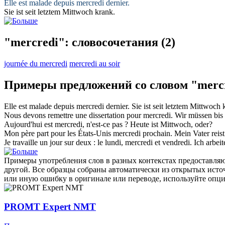
Elle est malade depuis
mercredi
dernier.
Sie ist seit letztem
Mittwoch
krank.
"mercredi": словосочетания
(2)
journée du mercredi
mercredi au soir
Примеры предложений со словом "merc
Elle est malade depuis
mercredi
dernier.
Sie ist seit letztem
Mittwoch
k
Nous devons remettre une dissertation pour
mercredi
.
Wir müssen bis
Aujourd'hui est
mercredi
, n'est-ce pas ?
Heute ist
Mittwoch
, oder?
Mon père part pour les États-Unis
mercredi
prochain.
Mein Vater reis
Je travaille un jour sur deux : le lundi,
mercredi
et vendredi.
Ich arbei
Примеры употребления слов в разных контекстах предоставляют
другой. Все образцы собраны автоматически из открытых ист
или иную ошибку в оригинале или переводе, используйте опц
PROMT Expert NMT