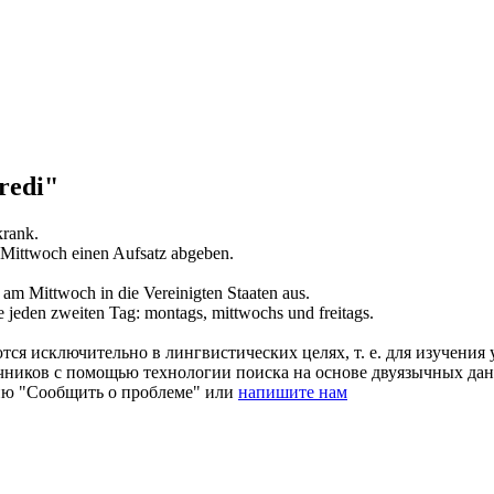
redi"
rank.
Mittwoch
einen Aufsatz abgeben.
t am
Mittwoch
in die Vereinigten Staaten aus.
te jeden zweiten Tag: montags,
mittwochs
und freitags.
ся исключительно в лингвистических целях, т. е. для изучения 
очников с помощью технологии поиска на основе двуязычных д
ию "Сообщить о проблеме" или
напишите нам