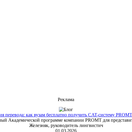
Реклама
 перевода: как вузам бесплатно получить CAT-систему PROMT T
енный Академической программе компании PROMT для представит
Железняк, руководитель лингвистич
01.03.2026