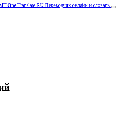
MT.
One
Translate.RU Переводчик онлайн и словарь
ий