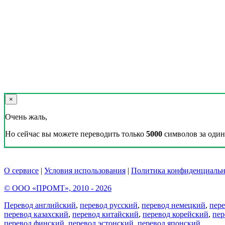
×
Очень жаль,
Но сейчас вы можете переводить только
5000
символов за один 
О сервисе
|
Условия использования
|
Политика конфиденциальн
© ООО «ПРОМТ», 2010 - 2026
Перевод английский
,
перевод русский
,
перевод немецкий
,
пер
перевод казахский
,
перевод китайский
,
перевод корейский
,
пер
перевод финский
,
перевод эстонский
,
перевод японский