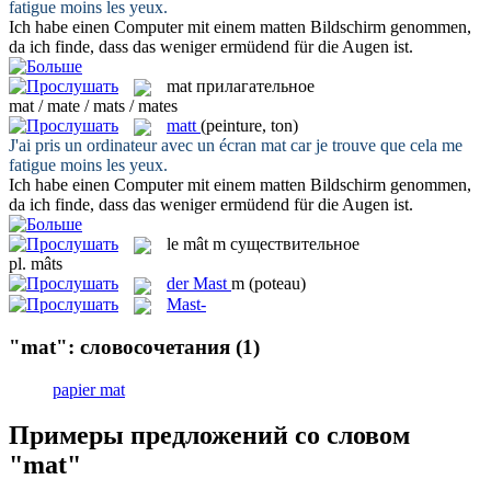
fatigue moins les yeux.
Ich habe einen Computer mit einem
matten
Bildschirm genommen,
da ich finde, dass das weniger ermüdend für die Augen ist.
mat
прилагательное
mat / mate / mats / mates
matt
(peinture, ton)
J'ai pris un ordinateur avec un écran
mat
car je trouve que cela me
fatigue moins les yeux.
Ich habe einen Computer mit einem
matten
Bildschirm genommen,
da ich finde, dass das weniger ermüdend für die Augen ist.
le
mât
m
существительное
pl.
mâts
der
Mast
m
(poteau)
Mast-
"mat": словосочетания
(1)
papier mat
Примеры предложений со словом
"mat"