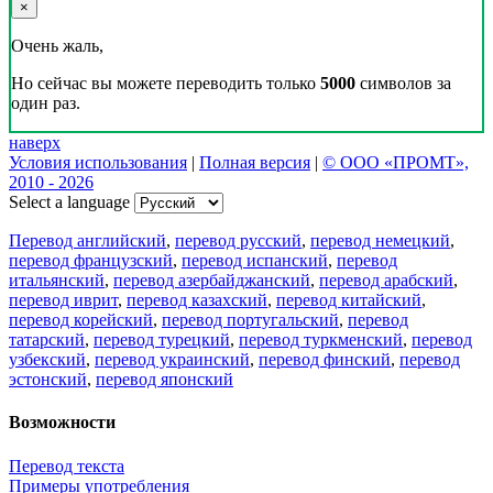
×
Очень жаль,
Но сейчас вы можете переводить только
5000
символов за
один раз.
наверх
Условия использования
|
Полная версия
|
© ООО «ПРОМТ»,
2010 - 2026
Select a language
Перевод английский
,
перевод русский
,
перевод немецкий
,
перевод французский
,
перевод испанский
,
перевод
итальянский
,
перевод азербайджанский
,
перевод арабский
,
перевод иврит
,
перевод казахский
,
перевод китайский
,
перевод корейский
,
перевод португальский
,
перевод
татарский
,
перевод турецкий
,
перевод туркменский
,
перевод
узбекский
,
перевод украинский
,
перевод финский
,
перевод
эстонский
,
перевод японский
Возможности
Перевод текста
Примеры употребления