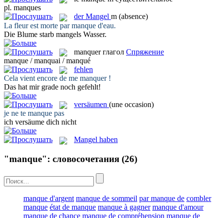
pl.
manques
der
Mangel
m
(absence)
La fleur est morte par
manque
d'eau.
Die Blume starb
mangels
Wasser.
manquer
глагол
Спряжение
manque / manquai / manqué
fehlen
Cela vient encore de me
manquer
!
Das hat mir grade noch
gefehlt
!
versäumen
(une occasion)
je ne te
manque
pas
ich
versäume
dich nicht
Mangel haben
"manque": словосочетания
(26)
manque d'argent
manque de sommeil
par manque de
combler
manque
état de manque
manque à gagner
manque d'amour
manque de chance
manque de compréhension
manque de