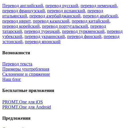
Перевод английский
,
перевод русский
,
перевод немецкий
,
перевод французский
,
перевод испанский
,
перевод
итальянский
,
перевод азербайджанский
,
перевод арабский
,
перевод иврит
,
перевод казахский
,
перевод китайский
,
перевод корейский
,
перевод португальский
,
перевод
татарский
,
перевод турецкий
,
перевод туркменский
,
перевод
узбекский
,
перевод украинский
,
перевод финский
,
перевод
эстонский
,
перевод японский
Возможности
Перевод текста
Примеры употребления
Склонение и спряжение
Наш блог
Бесплатные приложения
PROMT.One для iOS
PROMT.One для Android
Предложения