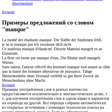
discernement
Больше
Примеры предложений со словом
"manque"
La moitié des étudiants
manque
.
Die Hälfte der Studenten
fehlt
.
je ne te
manque
pas
ich
versäume
dich nicht
Ce matériau
manque
d'élasticité.
Diesem Material
mangelt
es an
Elastizität.
La fleur est morte par
manque
d'eau.
Die Blume starb
mangels
Wasser.
Sans raison, l'amour effectif des hommes
manque
tout autant sa cible
que la haine des hommes dépourvue de puissance.
Tätige
Menschenliebe ohne Verstand
verfehlt
so gut ihren Zweck als
Menschenhass ohne Macht.
Больше
Примеры употребления слов в разных контекстах
предоставляются исключительно в лингвистических целях, т.
е. для изучения употребления слов в одном языке и вариантов
их перевода на другой. Все образцы собраны автоматически
из открытых источников с помощью технологии поиска на
основе двуязычных данных. Если вы обнаружили