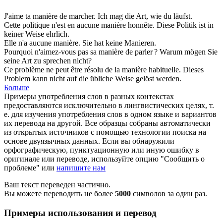
J'aime ta
manière
de marcher.
Ich mag die
Art
, wie du läufst.
Cette politique n'est en aucune
manière
honnête.
Diese Politik ist in
keiner
Weise
ehrlich.
Elle n'a aucune
manière
.
Sie hat keine
Manieren
.
Pourquoi n'aimez-vous pas sa
manière
de parler ?
Warum mögen Sie
seine
Art
zu sprechen nicht?
Ce problème ne peut être résolu de la
manière
habituelle.
Dieses
Problem kann nicht auf die übliche
Weise
gelöst werden.
Больше
Примеры употребления слов в разных контекстах
предоставляются исключительно в лингвистических целях, т.
е. для изучения употребления слов в одном языке и вариантов
их перевода на другой. Все образцы собраны автоматически
из открытых источников с помощью технологии поиска на
основе двуязычных данных. Если вы обнаружили
орфографическую, пунктуационную или иную ошибку в
оригинале или переводе, используйте опцию "Сообщить о
проблеме" или
напишите нам
Ваш текст переведен частично.
Вы можете переводить не более
5000
символов за один раз.
Примеры использования и перевод