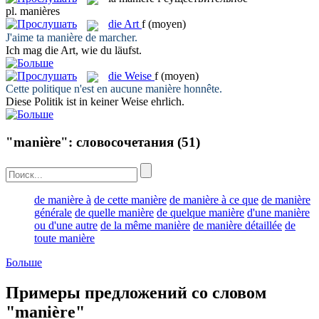
pl.
manières
die
Art
f
(moyen)
J'aime ta
manière
de marcher.
Ich mag die
Art
, wie du läufst.
die
Weise
f
(moyen)
Cette politique n'est en aucune
manière
honnête.
Diese Politik ist in keiner
Weise
ehrlich.
"manière": словосочетания
(51)
de manière à
de cette manière
de manière à ce que
de manière
générale
de quelle manière
de quelque manière
d'une manière
ou d'une autre
de la même manière
de manière détaillée
de
toute manière
Больше
Примеры предложений со словом
"manière"