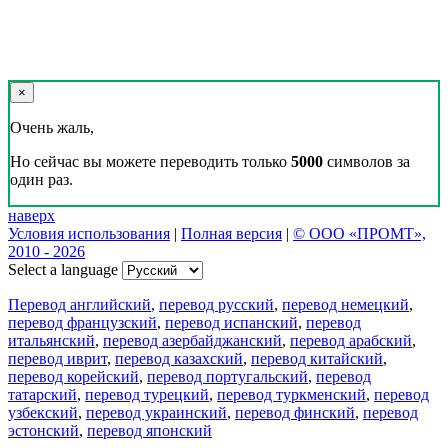
×
Очень жаль,
Но сейчас вы можете переводить только
5000
символов за
один раз.
наверх
Условия использования
|
Полная версия
|
© ООО «ПРОМТ»,
2010 - 2026
Select a language
Перевод английский
,
перевод русский
,
перевод немецкий
,
перевод французский
,
перевод испанский
,
перевод
итальянский
,
перевод азербайджанский
,
перевод арабский
,
перевод иврит
,
перевод казахский
,
перевод китайский
,
перевод корейский
,
перевод португальский
,
перевод
татарский
,
перевод турецкий
,
перевод туркменский
,
перевод
узбекский
,
перевод украинский
,
перевод финский
,
перевод
эстонский
,
перевод японский