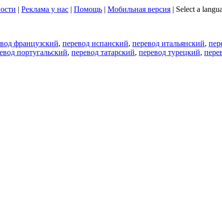
ости
|
Реклама у нас
|
Помощь
|
Мобильная версия
|
Select a langu
евод французский
,
перевод испанский
,
перевод итальянский
,
пер
евод португальский
,
перевод татарский
,
перевод турецкий
,
пере