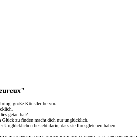
eureux"
bringt große Künstler hervor.
cklich
.
 dies getan hat?
 Glück zu finden macht dich nur
unglücklich
.
der
Unglücklichen
besteht darin, dass sie Ihresgleichen haben
ся исключительно в лингвистических целях, т. е. для изучения 