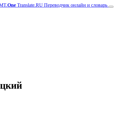
MT.
One
Translate.RU Переводчик онлайн и словарь
ецкий