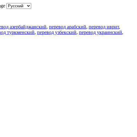
age
евод азербайджанский
,
перевод арабский
,
перевод иврит
,
вод туркменский
,
перевод узбекский
,
перевод украинский
,