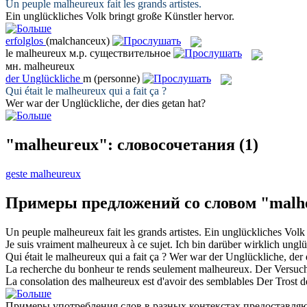
Un peuple
malheureux
fait les grands artistes.
Ein
unglückliches
Volk bringt große Künstler hervor.
erfolglos
(malchanceux)
le
malheureux
м.р.
существительное
мн.
malheureux
der
Unglückliche
m
(personne)
Qui était le
malheureux
qui a fait ça ?
Wer war der
Unglückliche
, der dies getan hat?
"malheureux": словосочетания
(1)
geste malheureux
Примеры предложений со словом "malh
Un peuple
malheureux
fait les grands artistes.
Ein
unglückliches
Volk 
Je suis vraiment
malheureux
à ce sujet.
Ich bin darüber wirklich
unglü
Qui était le
malheureux
qui a fait ça ?
Wer war der
Unglückliche
, der
La recherche du bonheur te rends seulement
malheureux
.
Der Versuch
La consolation des
malheureux
est d'avoir des semblables
Der Trost 
Примеры употребления слов в разных контекстах предоставляют