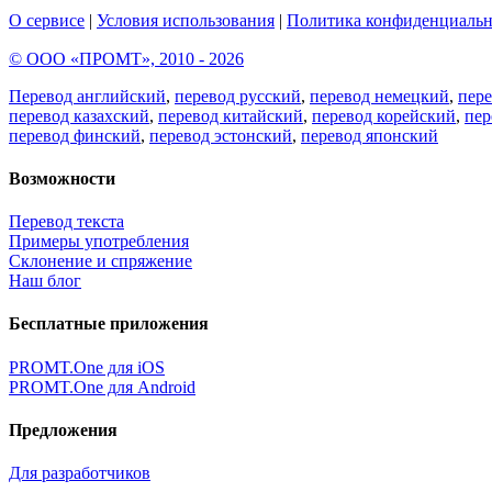
О сервисе
|
Условия использования
|
Политика конфиденциальн
© ООО «ПРОМТ», 2010 - 2026
Перевод английский
,
перевод русский
,
перевод немецкий
,
пер
перевод казахский
,
перевод китайский
,
перевод корейский
,
пер
перевод финский
,
перевод эстонский
,
перевод японский
Возможности
Перевод текста
Примеры употребления
Склонение и спряжение
Наш блог
Бесплатные приложения
PROMT.One для iOS
PROMT.One для Android
Предложения
Для разработчиков