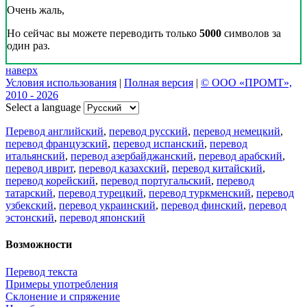
Очень жаль,
Но сейчас вы можете переводить только
5000
символов за
один раз.
наверх
Условия использования
|
Полная версия
|
© ООО «ПРОМТ»,
2010 - 2026
Select a language
Перевод английский
,
перевод русский
,
перевод немецкий
,
перевод французский
,
перевод испанский
,
перевод
итальянский
,
перевод азербайджанский
,
перевод арабский
,
перевод иврит
,
перевод казахский
,
перевод китайский
,
перевод корейский
,
перевод португальский
,
перевод
татарский
,
перевод турецкий
,
перевод туркменский
,
перевод
узбекский
,
перевод украинский
,
перевод финский
,
перевод
эстонский
,
перевод японский
Возможности
Перевод текста
Примеры употребления
Склонение и спряжение