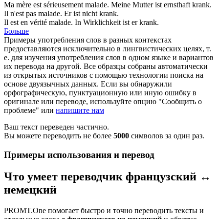
Ma mère est sérieusement
malade
.
Meine Mutter ist ernsthaft
krank
.
Il n'est pas
malade
.
Er ist nicht
krank
.
Il est en vérité
malade
.
In Wirklichkeit ist er
krank
.
Больше
Примеры употребления слов в разных контекстах
предоставляются исключительно в лингвистических целях, т.
е. для изучения употребления слов в одном языке и вариантов
их перевода на другой. Все образцы собраны автоматически
из открытых источников с помощью технологии поиска на
основе двуязычных данных. Если вы обнаружили
орфографическую, пунктуационную или иную ошибку в
оригинале или переводе, используйте опцию "Сообщить о
проблеме" или
напишите нам
Ваш текст переведен частично.
Вы можете переводить не более
5000
символов за один раз.
Примеры использования и перевод
Что умеет переводчик французский ↔
немецкий
PROMT.One помогает быстро и точно переводить тексты и