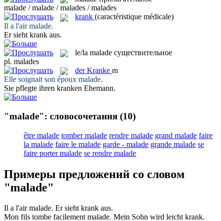
malade / malade / malades / malades
krank
(caractéristique médicale)
Il a l'air
malade
.
Er sieht
krank
aus.
le/la
malade
существительное
pl.
malades
der
Kranke
m
Elle soignait son époux
malade
.
Sie pflegte ihren
kranken
Ehemann.
"malade": словосочетания
(10)
être malade
tomber malade
rendre malade
grand malade
faire
la malade
faire le malade
garde - malade
grande malade
se
faire porter malade
se rendre malade
Примеры предложений со словом
"malade"
Il a l'air
malade
.
Er sieht
krank
aus.
Mon fils tombe facilement
malade
.
Mein Sohn wird leicht
krank
.