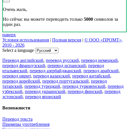
Очень жаль,
Но сейчас вы можете переводить только
5000
символов за
один раз.
наверх
Условия использования
|
Полная версия
|
© ООО «ПРОМТ»,
2010 - 2026
Select a language
Перевод английский
,
перевод русский
,
перевод немецкий
,
перевод французский
,
перевод испанский
,
перевод
итальянский
,
перевод азербайджанский
,
перевод арабский
,
перевод иврит
,
перевод казахский
,
перевод китайский
,
перевод корейский
,
перевод португальский
,
перевод
татарский
,
перевод турецкий
,
перевод туркменский
,
перевод
узбекский
,
перевод украинский
,
перевод финский
,
перевод
эстонский
,
перевод японский
Возможности
Перевод текста
Примеры употребления