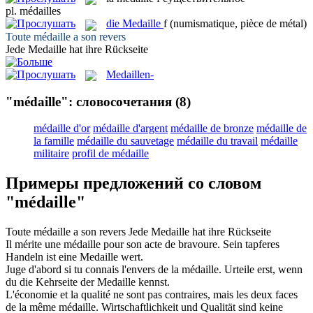
pl.
médailles
die
Medaille
f
(numismatique, pièce de métal)
Toute
médaille
a son revers
Jede
Medaille
hat ihre Rückseite
Medaillen-
"médaille": словосочетания
(8)
médaille d'or
médaille d'argent
médaille de bronze
médaille de
la famille
médaille du sauvetage
médaille du travail
médaille
militaire
profil de médaille
Примеры предложений со словом
"médaille"
Toute
médaille
a son revers
Jede
Medaille
hat ihre Rückseite
Il mérite une
médaille
pour son acte de bravoure.
Sein tapferes
Handeln ist eine
Medaille
wert.
Juge d'abord si tu connais l'envers de la
médaille
.
Urteile erst, wenn
du die Kehrseite der
Medaille
kennst.
L'économie et la qualité ne sont pas contraires, mais les deux faces
de la même
médaille
.
Wirtschaftlichkeit und Qualität sind keine