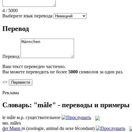
4
/
5000
Выберите язык перевода
Перевод
Перевод
Ваш текст переведен частично.
Вы можете переводить не более
5000
символов за один раз.
<>
Реклама
Словарь: "mâle" - переводы и примеры
le
mâle
м.р.
существительное
мн.
mâles
der
Mann
m
(zoologie, animal du sexe fécondant)