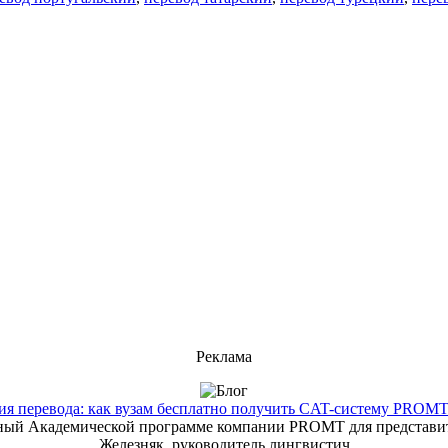
Реклама
 перевода: как вузам бесплатно получить CAT-систему PROMT T
енный Академической программе компании PROMT для представит
Железняк, руководитель лингвистич