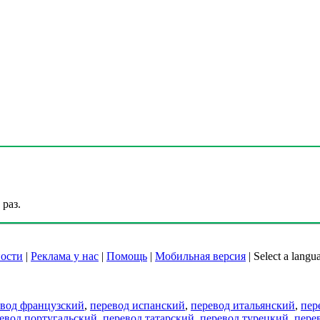
раз.
ости
|
Реклама у нас
|
Помощь
|
Мобильная версия
|
Select a langu
евод французский
,
перевод испанский
,
перевод итальянский
,
пер
евод португальский
,
перевод татарский
,
перевод турецкий
,
пере