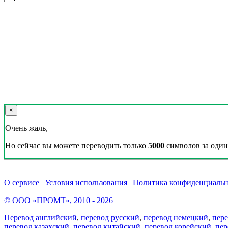
×
Очень жаль,
Но сейчас вы можете переводить только
5000
символов за один 
О сервисе
|
Условия использования
|
Политика конфиденциальн
© ООО «ПРОМТ», 2010 - 2026
Перевод английский
,
перевод русский
,
перевод немецкий
,
пер
перевод казахский
,
перевод китайский
,
перевод корейский
,
пер