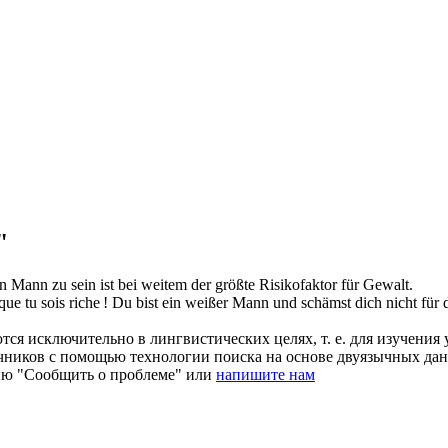
"
in
Mann
zu sein ist bei weitem der größte Risikofaktor für Gewalt.
que tu sois riche !
Du bist ein weißer
Mann
und schämst dich nicht für d
ся исключительно в лингвистических целях, т. е. для изучения 
очников с помощью технологии поиска на основе двуязычных д
ию "Сообщить о проблеме" или
напишите нам