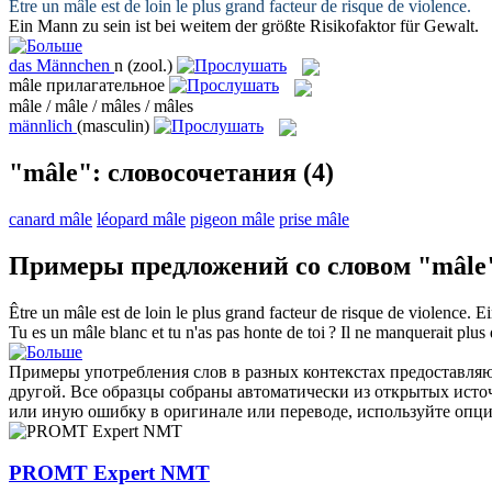
Être un
mâle
est de loin le plus grand facteur de risque de violence.
Ein
Mann
zu sein ist bei weitem der größte Risikofaktor für Gewalt.
das
Männchen
n
(zool.)
mâle
прилагательное
mâle / mâle / mâles / mâles
männlich
(masculin)
"mâle": словосочетания
(4)
canard mâle
léopard mâle
pigeon mâle
prise mâle
Примеры предложений со словом "mâle
Être un
mâle
est de loin le plus grand facteur de risque de violence.
E
Tu es un
mâle
blanc et tu n'as pas honte de toi ? Il ne manquerait plus 
Примеры употребления слов в разных контекстах предоставляют
другой. Все образцы собраны автоматически из открытых ист
или иную ошибку в оригинале или переводе, используйте опц
PROMT Expert NMT