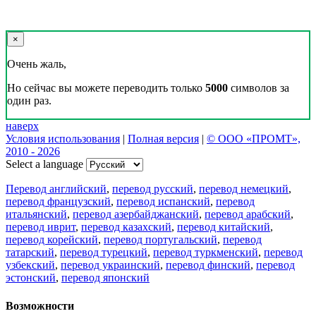
Скачать переводчик
Переводчик, Словарь и Разговорник,
20+ языков, избранные переводы.
Наш Блог
Цифровая эволюция перевода: как вузам бесплатно получить
CAT-систему PROMT Translation Factory
18 февраля 2026 года прошел очередной вебинар,
посвященный Академической программе компании PROMT
для представителей высших учебных заведений. Вебинар
провела Наталья Железняк, руководитель лингвистич
01.03.2026
Поделиться переводом
×
идет загрузка...
Прямая ссылка на перевод: