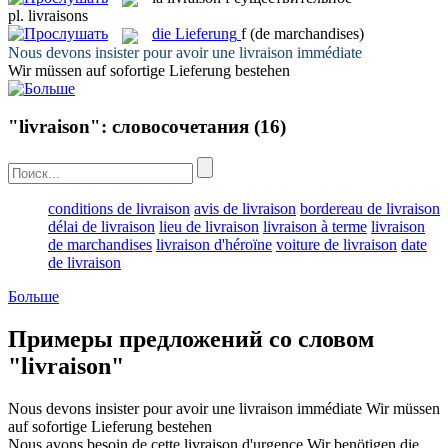
pl.
livraisons
die
Lieferung
f
(de marchandises)
Nous devons insister pour avoir une
livraison
immédiate
Wir müssen auf sofortige
Lieferung
bestehen
"livraison": словосочетания
(16)
conditions de livraison
avis de livraison
bordereau de livraison
délai de livraison
lieu de livraison
livraison à terme
livraison
de marchandises
livraison d'héroïne
voiture de livraison
date
de livraison
Больше
Примеры предложений со словом
"livraison"
Nous devons insister pour avoir une
livraison
immédiate
Wir müssen
auf sofortige
Lieferung
bestehen
Nous avons besoin de cette
livraison
d'urgence
Wir benötigen die