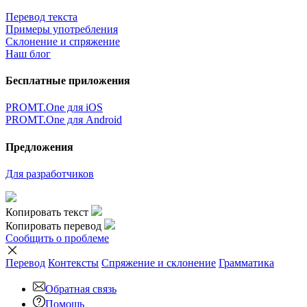
×
Очень жаль,
Но сейчас вы можете переводить только
5000
символов за
один раз.
наверх
Условия использования
|
Полная версия
|
© ООО «ПРОМТ»,
2010 - 2026
Select a language
Перевод английский
,
перевод русский
,
перевод немецкий
,
перевод французский
,
перевод испанский
,
перевод