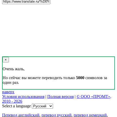
Реклама на сайте
Скачать переводчик
Переводчик, Словарь и Разговорник,
20+ языков, избранные переводы.
Наш Блог
Цифровая эволюция перевода: как вузам бесплатно получить
CAT-систему PROMT Translation Factory
18 февраля 2026 года прошел очередной вебинар,
посвященный Академической программе компании PROMT
для представителей высших учебных заведений. Вебинар