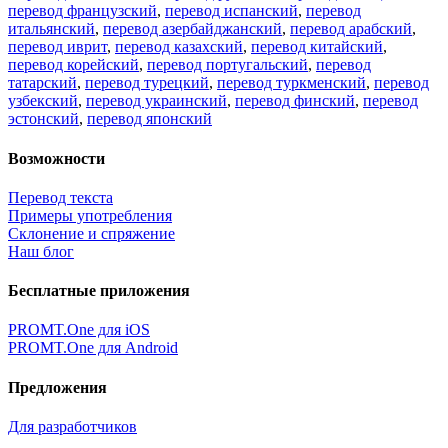
провела Наталья Железняк, руководитель лингвистич
01.03.2026
Поделиться переводом
×
идет загрузка...
Прямая ссылка на перевод:
×
Очень жаль,