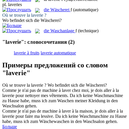
pl.
laveries
die
Wäscherei
f
(automatique)
Où se trouve la
laverie
?
Wo befindet sich die
Wäscherei
?
die
Waschanlage
f
(technique)
"laverie": словосочетания
(2)
laverie à fruits
laverie automatique
Примеры предложений со словом
"laverie"
Où se trouve la
laverie
?
Wo befindet sich die
Wäscherei
?
Comme je n'ai pas de machine à laver chez moi, je dois aller à la
laverie
pour nettoyer mes vêtements.
Da ich keine Waschmaschine
zu Hause habe, muss ich zum Waschen meiner Kleidung in den
Waschsalon gehen.
Comme je n'ai pas de machine à laver à la maison, je dois aller à la
laverie
pour faire ma lessive.
Da ich keine Waschmaschine zu Hause
habe, muss ich zum Wäschewaschen in den Waschsalon gehen.
Больше