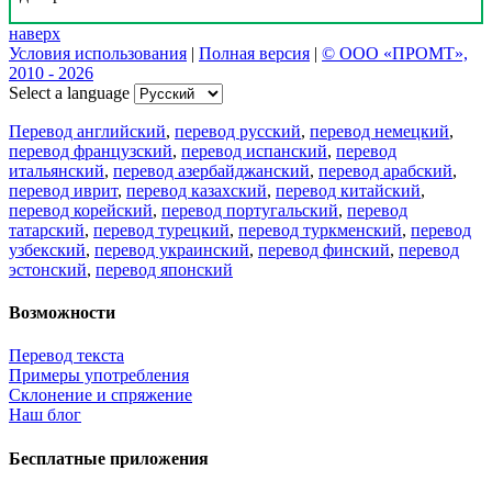
наверх
Условия использования
|
Полная версия
|
© ООО «ПРОМТ»,
2010 - 2026
Select a language
Перевод английский
,
перевод русский
,
перевод немецкий
,
перевод французский
,
перевод испанский
,
перевод
итальянский
,
перевод азербайджанский
,
перевод арабский
,
перевод иврит
,
перевод казахский
,
перевод китайский
,
перевод корейский
,
перевод португальский
,
перевод
татарский
,
перевод турецкий
,
перевод туркменский
,
перевод
узбекский
,
перевод украинский
,
перевод финский
,
перевод
эстонский
,
перевод японский
Возможности
Перевод текста
Примеры употребления
Склонение и спряжение
Наш блог
Бесплатные приложения