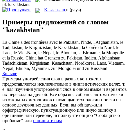
pl.
kazakhstans
Kasachstan
n
(pays)
Примеры предложений со словом
"kazakhstan"
La Chine a des frontières avec le Pakistan, l'Inde, l'Afghanistan, le
Tadjikistan, le Kirghizistan, le
Kazakhstan
, la Corée du Nord, le
Laos, le Viêt-Nam, le Népal, le Bhoutan, la Birmanie, la Mongolie
et la Russie.
China hat Grenzen zu Pakistan, Indien, Afghanistan,
Tadschikistan, Kirgisistan,
Kasachstan
, Nordkorea, Laos, Vietnam,
Nepal, Bhutan, Myanmar, zur Mongolei und zu Russland.
Больше
Примеры употребления слов в разных контекстах
предоставляются исключительно в лингвистических целях, т.
е. для изучения употребления слов в одном языке и вариантов
их перевода на другой. Все образцы собраны автоматически
из открытых источников с помощью технологии поиска на
основе двуязычных данных. Если вы обнаружили
орфографическую, пунктуационную или иную ошибку в
оригинале или переводе, используйте опцию "Сообщить о
проблеме" или
напишите нам