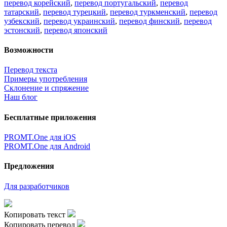
перевод корейский
,
перевод португальский
,
перевод
татарский
,
перевод турецкий
,
перевод туркменский
,
перевод
узбекский
,
перевод украинский
,
перевод финский
,
перевод
эстонский
,
перевод японский
Возможности
Перевод текста
Примеры употребления
Склонение и спряжение
Наш блог
Бесплатные приложения
PROMT.One для iOS
PROMT.One для Android
Предложения
Для разработчиков
Копировать текст
Копировать перевод