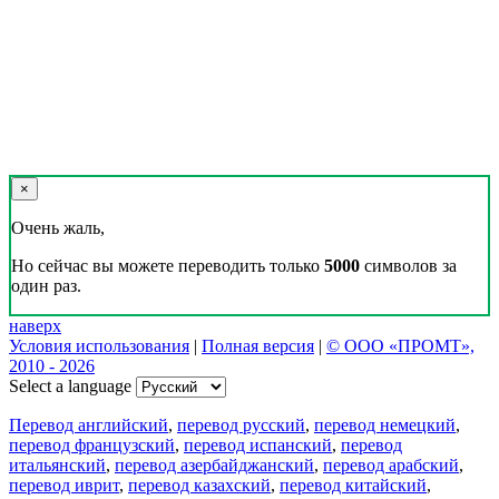
×
Очень жаль,
Но сейчас вы можете переводить только
5000
символов за
один раз.
наверх
Условия использования
|
Полная версия
|
© ООО «ПРОМТ»,
2010 - 2026
Select a language
Перевод английский
,
перевод русский
,
перевод немецкий
,
перевод французский
,
перевод испанский
,
перевод
итальянский
,
перевод азербайджанский
,
перевод арабский
,
перевод иврит
,
перевод казахский
,
перевод китайский
,