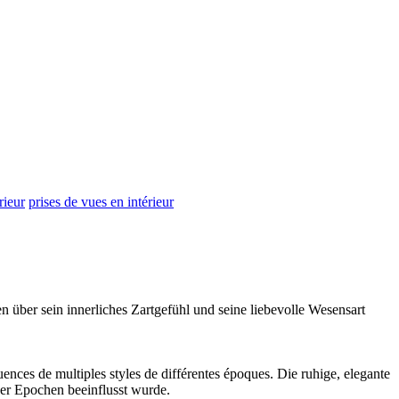
rieur
prises de vues en intérieur
en über sein
innerliches
Zartgefühl und seine liebevolle Wesensart
uences de multiples styles de différentes époques.
Die ruhige, elegante
ener Epochen beeinflusst wurde.