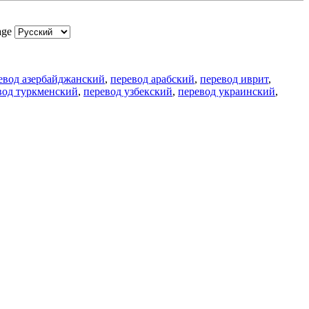
age
евод азербайджанский
,
перевод арабский
,
перевод иврит
,
вод туркменский
,
перевод узбекский
,
перевод украинский
,