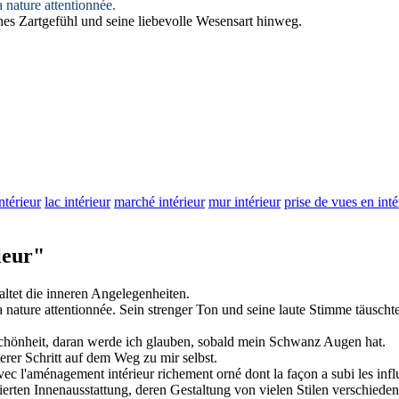
a nature attentionnée.
hes
Zartgefühl und seine liebevolle Wesensart hinweg.
ntérieur
lac intérieur
marché intérieur
mur intérieur
prise de vues en inté
ieur"
ltet die
inneren
Angelegenheiten.
a nature attentionnée.
Sein strenger Ton und seine laute Stimme täuscht
hönheit, daran werde ich glauben, sobald mein Schwanz Augen hat.
terer Schritt auf dem Weg zu mir selbst.
e avec l'aménagement
intérieur
richement orné dont la façon a subi les infl
zierten Innenausstattung, deren Gestaltung von vielen Stilen verschied