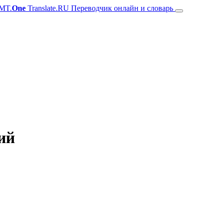
MT.
One
Translate.RU Переводчик онлайн и словарь
ий