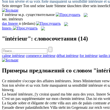
Son ton sévère et sa voix forte masquaient sa sensibilité
intérieure
et s
Sein strenger Ton und seine laute Stimme täuschten über sein
innerlic
l'
intérieur
м.р.
существительное
мн.
intérieurs
das
Innere
n
(dedans)
Innen-
"intérieur": словосочетания
(14)
calme intérieur
commerce intérieur
débat intérieur
for intérieur
jardin i
Примеры предложений со словом "intér
Ce ministère s'occupe des affaires
intérieures
.
Jenes Ministerium verwa
Son ton sévère et sa voix forte masquaient sa sensibilité
intérieure
et s
hinweg.
La beauté
intérieure
, j'y croirai quand ma bite aura des yeux.
Innere
Sc
C'est un pas supplémentaire sur mon chemin
intérieur
.
Das ist ein wei
La façade sobre et élégante de cette villa aux airs de palais contrast
Fassade dieser palastähnlichen Villa steht im Gegensatz zur reich ver