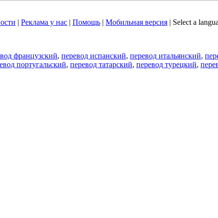
ости
|
Реклама у нас
|
Помощь
|
Мобильная версия
|
Select a langu
евод французский
,
перевод испанский
,
перевод итальянский
,
пер
евод португальский
,
перевод татарский
,
перевод турецкий
,
пере