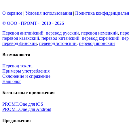
О сервисе
|
Условия использования
|
Политика конфиденциальн
© ООО «ПРОМТ», 2010 - 2026
Перевод английский
,
перевод русский
,
перевод немецкий
,
пер
перевод казахский
,
перевод китайский
,
перевод корейский
,
пер
перевод финский
,
перевод эстонский
,
перевод японский
Возможности
Перевод текста
Примеры употребления
Склонение и спряжение
Наш блог
Бесплатные приложения
PROMT.One для iOS
PROMT.One для Android
Предложения