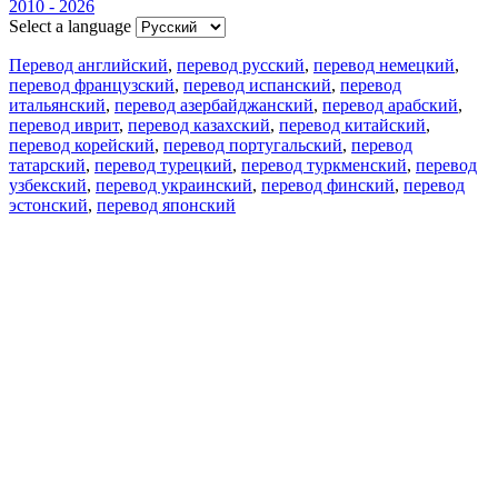
2010 - 2026
Select a language
Перевод английский
,
перевод русский
,
перевод немецкий
,
перевод французский
,
перевод испанский
,
перевод
итальянский
,
перевод азербайджанский
,
перевод арабский
,
перевод иврит
,
перевод казахский
,
перевод китайский
,
перевод корейский
,
перевод португальский
,
перевод
татарский
,
перевод турецкий
,
перевод туркменский
,
перевод
узбекский
,
перевод украинский
,
перевод финский
,
перевод
эстонский
,
перевод японский
Возможности
Перевод текста
Примеры употребления
Склонение и спряжение
Наш блог
Бесплатные приложения
PROMT.One для iOS
PROMT.One для Android