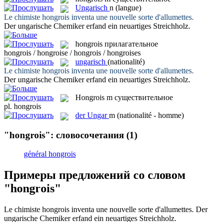
Ungarisch
n
(langue)
Le chimiste
hongrois
inventa une nouvelle sorte d'allumettes.
Der
ungarische
Chemiker erfand ein neuartiges Streichholz.
hongrois
прилагательное
hongrois / hongroise / hongrois / hongroises
ungarisch
(nationalité)
Le chimiste
hongrois
inventa une nouvelle sorte d'allumettes.
Der
ungarische
Chemiker erfand ein neuartiges Streichholz.
Hongrois
m
существительное
pl.
hongrois
der
Ungar
m
(nationalité - homme)
"hongrois": словосочетания
(1)
général hongrois
Примеры предложений со словом
"hongrois"
Le chimiste
hongrois
inventa une nouvelle sorte d'allumettes.
Der
ungarische
Chemiker erfand ein neuartiges Streichholz.