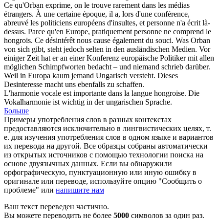
Ce qu'Orban exprime, on le trouve rarement dans les médias
étrangers. À une certaine époque, il a, lors d'une conférence,
abreuvé les politiciens européens d'insultes, et personne n'a écrit là-
dessus. Parce qu'en Europe, pratiquement personne ne comprend le
hongrois
. Ce désintérêt nous cause également du souci.
Was Orban
von sich gibt, steht jedoch selten in den ausländischen Medien. Vor
einiger Zeit hat er an einer Konferenz europäische Politiker mit allen
möglichen Schimpfworten bedacht – und niemand schrieb darüber.
Weil in Europa kaum jemand
Ungarisch
versteht. Dieses
Desinteresse macht uns ebenfalls zu schaffen.
L'harmonie vocale est importante dans la langue
hongroise
.
Die
Vokalharmonie ist wichtig in der
ungarischen
Sprache.
Больше
Примеры употребления слов в разных контекстах
предоставляются исключительно в лингвистических целях, т.
е. для изучения употребления слов в одном языке и вариантов
их перевода на другой. Все образцы собраны автоматически
из открытых источников с помощью технологии поиска на
основе двуязычных данных. Если вы обнаружили
орфографическую, пунктуационную или иную ошибку в
оригинале или переводе, используйте опцию "Сообщить о
проблеме" или
напишите нам
Ваш текст переведен частично.
Вы можете переводить не более
5000
символов за один раз.