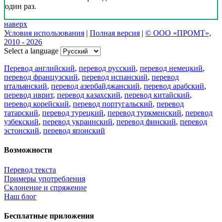
один раз.
наверх
Условия использования
|
Полная версия
|
© ООО «ПРОМТ»,
2010 - 2026
Select a language
Перевод английский
,
перевод русский
,
перевод немецкий
,
перевод французский
,
перевод испанский
,
перевод
итальянский
,
перевод азербайджанский
,
перевод арабский
,
перевод иврит
,
перевод казахский
,
перевод китайский
,
перевод корейский
,
перевод португальский
,
перевод
татарский
,
перевод турецкий
,
перевод туркменский
,
перевод
узбекский
,
перевод украинский
,
перевод финский
,
перевод
эстонский
,
перевод японский
Возможности
Перевод текста
Примеры употребления
Склонение и спряжение
Наш блог
Бесплатные приложения