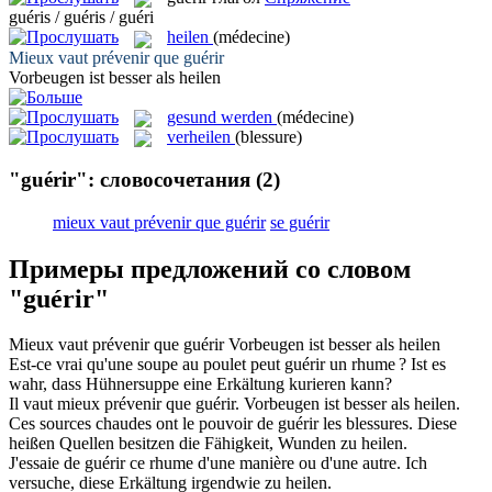
guéris / guéris / guéri
heilen
(médecine)
Mieux vaut prévenir que
guérir
Vorbeugen ist besser als
heilen
gesund werden
(médecine)
verheilen
(blessure)
"guérir": словосочетания
(2)
mieux vaut prévenir que guérir
se guérir
Примеры предложений со словом
"guérir"
Mieux vaut prévenir que
guérir
Vorbeugen ist besser als
heilen
Est-ce vrai qu'une soupe au poulet peut
guérir
un rhume ?
Ist es
wahr, dass Hühnersuppe eine Erkältung
kurieren
kann?
Il vaut mieux prévenir que
guérir
.
Vorbeugen ist besser als
heilen
.
Ces sources chaudes ont le pouvoir de
guérir
les blessures.
Diese
heißen Quellen besitzen die Fähigkeit, Wunden zu
heilen
.
J'essaie de
guérir
ce rhume d'une manière ou d'une autre.
Ich
versuche, diese Erkältung irgendwie zu
heilen
.