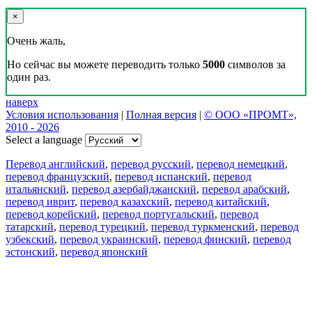
×
Очень жаль,
Но сейчас вы можете переводить только
5000
символов за
один раз.
наверх
Условия использования
|
Полная версия
|
© ООО «ПРОМТ»,
2010 - 2026
Select a language
Перевод английский
,
перевод русский
,
перевод немецкий
,
перевод французский
,
перевод испанский
,
перевод
итальянский
,
перевод азербайджанский
,
перевод арабский
,
перевод иврит
,
перевод казахский
,
перевод китайский
,
перевод корейский
,
перевод португальский
,
перевод
татарский
,
перевод турецкий
,
перевод туркменский
,
перевод
узбекский
,
перевод украинский
,
перевод финский
,
перевод
эстонский
,
перевод японский
Возможности
Перевод текста