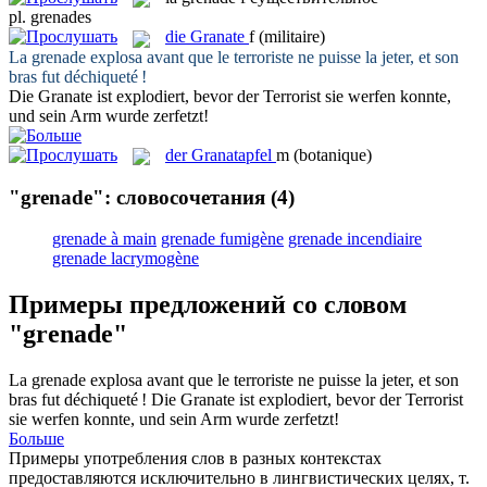
pl.
grenades
die
Granate
f
(militaire)
La
grenade
explosa avant que le terroriste ne puisse la jeter, et son
bras fut déchiqueté !
Die
Granate
ist explodiert, bevor der Terrorist sie werfen konnte,
und sein Arm wurde zerfetzt!
der
Granatapfel
m
(botanique)
"grenade": словосочетания
(4)
grenade à main
grenade fumigène
grenade incendiaire
grenade lacrymogène
Примеры предложений со словом
"grenade"
La
grenade
explosa avant que le terroriste ne puisse la jeter, et son
bras fut déchiqueté !
Die
Granate
ist explodiert, bevor der Terrorist
sie werfen konnte, und sein Arm wurde zerfetzt!
Больше
Примеры употребления слов в разных контекстах
предоставляются исключительно в лингвистических целях, т.