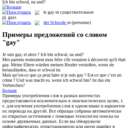
Ich bin
schwul
, na und?
le
gay
m
существительное
pl.
gays
der
Schwule
m
(personne)
Примеры предложений со словом
"gay"
Je suis
gay
, et alors ?
Ich bin
schwul
, na und?
Mes parents renieraient mon frère s'ils venaient à découvrir qu'il était
gay
.
Meine Eltern würden meinen Bruder verstoßen, wenn sie
herausfänden, dass er
schwul
ist.
Mais qu’est-ce que ça peut faire si je suis
gay
? Est-ce que c’est un
crime ?
Und was macht es, wenn ich
schwul
bin? Ist das ein
Verbrechen?
Больше
Примеры употребления слов в разных контекстах
предоставляются исключительно в лингвистических целях, т.
е. для изучения употребления слов в одном языке и вариантов
их перевода на другой. Все образцы собраны автоматически
из открытых источников с помощью технологии поиска на
основе двуязычных данных. Если вы обнаружили
орфографическую, пунктуационную или иную ошибку в