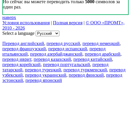
Но сейчас вы можете переводить только
5000
символов за
один раз.
наверх
Условия использования
|
Полная версия
|
© ООО «ПРОМТ»,
2010 - 2026
Select a language
Перевод английский
,
перевод русский
,
перевод немецкий
,
перевод французский
,
перевод испанский
,
перевод
итальянский
,
перевод азербайджанский
,
перевод арабский
,
перевод иврит
,
перевод казахский
,
перевод китайский
,
перевод корейский
,
перевод португальский
,
перевод
татарский
,
перевод турецкий
,
перевод туркменский
,
перевод
узбекский
,
перевод украинский
,
перевод финский
,
перевод
эстонский
,
перевод японский
Возможности
Перевод текста
Примеры употребления
Склонение и спряжение
Наш блог
Бесплатные приложения