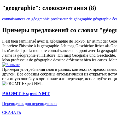
"géographie": словосочетания
(8)
connaissances en géographie
professeur de géographie
géographie é
Примеры предложений со словом "géogr
Il est bien familiarisé avec la
géographie
de Tokyo.
Er ist mit der
Geog
Je préfère l'histoire à la
géographie
.
Ich mag Geschichte lieber als
Geo
Ils n'avaient pas la moindre connaissance en rapport avec la
géograph
J'aime la
géographie
et l'Histoire.
Ich mag
Geografie
und Geschichte.
Mon
professeur de géographie
dessine drôlement bien les cartes.
Mei
Примеры употребления слов в разных контекстах предоставляют
другой. Все образцы собраны автоматически из открытых ист
или иную ошибку в оригинале или переводе, используйте опц
PROMT Expert NMT
Переводчик для переводчиков
СКАЧАТЬ