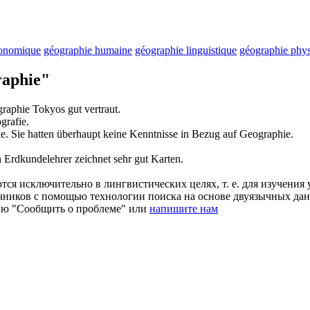
conomique
géographie humaine
géographie linguistique
géographie phy
aphie"
raphie
Tokyos gut vertraut.
grafie
.
ie
.
Sie hatten überhaupt keine Kenntnisse in Bezug auf
Geographie
.
n
Erdkundelehrer
zeichnet sehr gut Karten.
ся исключительно в лингвистических целях, т. е. для изучения 
очников с помощью технологии поиска на основе двуязычных д
ию "Сообщить о проблеме" или
напишите нам