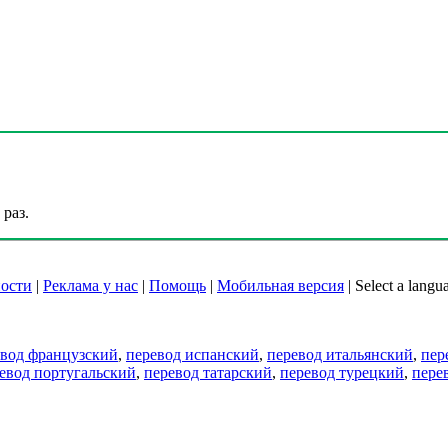
раз.
ости
|
Реклама у нас
|
Помощь
|
Мобильная версия
|
Select a langu
евод французский
,
перевод испанский
,
перевод итальянский
,
пер
евод португальский
,
перевод татарский
,
перевод турецкий
,
пере