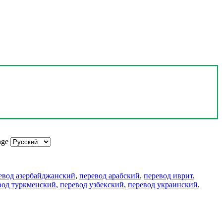
age
евод азербайджанский
,
перевод арабский
,
перевод иврит
,
вод туркменский
,
перевод узбекский
,
перевод украинский
,