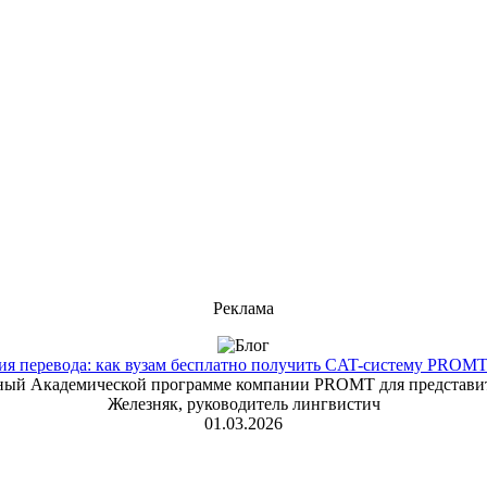
Реклама
 перевода: как вузам бесплатно получить CAT-систему PROMT T
енный Академической программе компании PROMT для представит
Железняк, руководитель лингвистич
01.03.2026