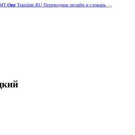
MT.
One
Translate.RU Переводчик онлайн и словарь
цкий