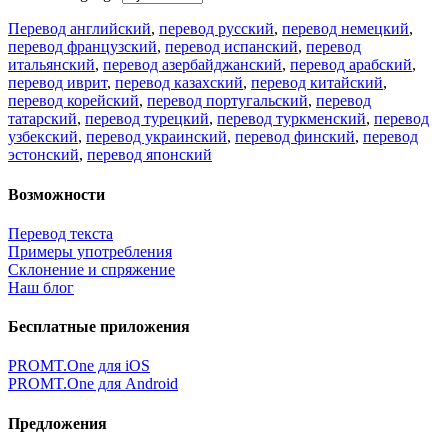
Перевод английский
,
перевод русский
,
перевод немецкий
,
перевод французский
,
перевод испанский
,
перевод
итальянский
,
перевод азербайджанский
,
перевод арабский
,
перевод иврит
,
перевод казахский
,
перевод китайский
,
перевод корейский
,
перевод португальский
,
перевод
татарский
,
перевод турецкий
,
перевод туркменский
,
перевод
узбекский
,
перевод украинский
,
перевод финский
,
перевод
эстонский
,
перевод японский
Возможности
Перевод текста
Примеры употребления
Склонение и спряжение
Наш блог
Бесплатные приложения
PROMT.One для iOS
PROMT.One для Android
Предложения