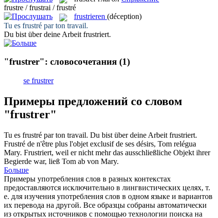
frustre / frustrai / frustré
frustrieren
(déception)
Tu es
frustré
par ton travail.
Du bist über deine Arbeit
frustriert
.
"frustrer": словосочетания
(1)
se frustrer
Примеры предложений со словом
"frustrer"
Tu es
frustré
par ton travail.
Du bist über deine Arbeit
frustriert
.
Frustré
de n'être plus l'objet exclusif de ses désirs, Tom relégua
Mary.
Frustriert
, weil er nicht mehr das ausschließliche Objekt ihrer
Begierde war, ließ Tom ab von Mary.
Больше
Примеры употребления слов в разных контекстах
предоставляются исключительно в лингвистических целях, т.
е. для изучения употребления слов в одном языке и вариантов
их перевода на другой. Все образцы собраны автоматически
из открытых источников с помощью технологии поиска на