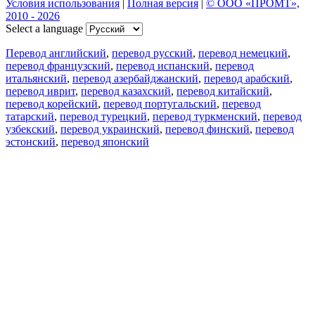
Условия использования
|
Полная версия
|
© ООО «ПРОМТ»,
2010 - 2026
Select a language
Перевод английский
,
перевод русский
,
перевод немецкий
,
перевод французский
,
перевод испанский
,
перевод
итальянский
,
перевод азербайджанский
,
перевод арабский
,
перевод иврит
,
перевод казахский
,
перевод китайский
,
перевод корейский
,
перевод португальский
,
перевод
татарский
,
перевод турецкий
,
перевод туркменский
,
перевод
узбекский
,
перевод украинский
,
перевод финский
,
перевод
эстонский
,
перевод японский
Возможности
Перевод текста
Примеры употребления
Склонение и спряжение
Наш блог
Бесплатные приложения
PROMT.One для iOS
PROMT.One для Android