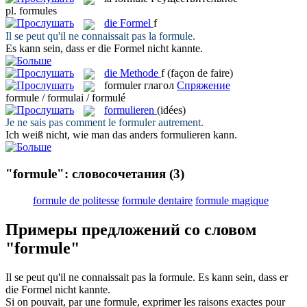
pl.
formules
die
Formel
f
Il se peut qu'il ne connaissait pas la
formule
.
Es kann sein, dass er die
Formel
nicht kannte.
die
Methode
f
(façon de faire)
formuler
глагол
Спряжение
formule / formulai / formulé
formulieren
(idées)
Je ne sais pas comment le
formuler
autrement.
Ich weiß nicht, wie man das anders
formulieren
kann.
"formule": словосочетания
(3)
formule de politesse
formule dentaire
formule magique
Примеры предложений со словом
"formule"
Il se peut qu'il ne connaissait pas la
formule
.
Es kann sein, dass er
die
Formel
nicht kannte.
Si on pouvait, par une
formule
, exprimer les raisons exactes pour