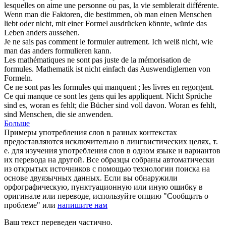
lesquelles on aime une personne ou pas, la vie semblerait différente.
Wenn man die Faktoren, die bestimmen, ob man einen Menschen
liebt oder nicht, mit einer
Formel
ausdrücken könnte, würde das
Leben anders aussehen.
Je ne sais pas comment le
formuler
autrement.
Ich weiß nicht, wie
man das anders
formulieren
kann.
Les mathématiques ne sont pas juste de la mémorisation de
formules
.
Mathematik ist nicht einfach das Auswendiglernen von
Formeln
.
Ce ne sont pas les
formules
qui manquent ; les livres en regorgent.
Ce qui manque ce sont les gens qui les appliquent.
Nicht
Sprüche
sind es, woran es fehlt; die Bücher sind voll davon. Woran es fehlt,
sind Menschen, die sie anwenden.
Больше
Примеры употребления слов в разных контекстах
предоставляются исключительно в лингвистических целях, т.
е. для изучения употребления слов в одном языке и вариантов
их перевода на другой. Все образцы собраны автоматически
из открытых источников с помощью технологии поиска на
основе двуязычных данных. Если вы обнаружили
орфографическую, пунктуационную или иную ошибку в
оригинале или переводе, используйте опцию "Сообщить о
проблеме" или
напишите нам
Ваш текст переведен частично.