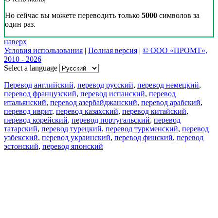
Но сейчас вы можете переводить только
5000
символов за
один раз.
наверх
Условия использования
|
Полная версия
|
© ООО «ПРОМТ»,
2010 - 2026
Select a language
Перевод английский
,
перевод русский
,
перевод немецкий
,
перевод французский
,
перевод испанский
,
перевод
итальянский
,
перевод азербайджанский
,
перевод арабский
,
перевод иврит
,
перевод казахский
,
перевод китайский
,
перевод корейский
,
перевод португальский
,
перевод
татарский
,
перевод турецкий
,
перевод туркменский
,
перевод
узбекский
,
перевод украинский
,
перевод финский
,
перевод
эстонский
,
перевод японский
Возможности
Перевод текста
Примеры употребления
Склонение и спряжение
Наш блог