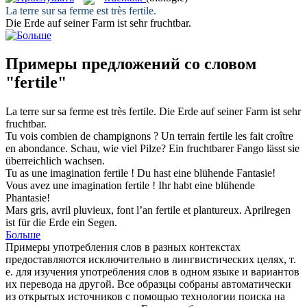
La terre sur sa ferme est très
fertile
.
Die Erde auf seiner Farm ist sehr
fruchtbar
.
Примеры предложений со словом
"fertile"
La terre sur sa ferme est très
fertile
.
Die Erde auf seiner Farm ist sehr
fruchtbar
.
Tu vois combien de champignons ? Un terrain
fertile
les fait croître
en abondance.
Schau, wie viel Pilze? Ein
fruchtbarer
Fango lässt sie
überreichlich wachsen.
Tu as une imagination
fertile
!
Du hast eine blühende Fantasie!
Vous avez une imagination
fertile
!
Ihr habt eine blühende
Phantasie!
Mars gris, avril pluvieux, font l’an
fertile
et plantureux.
Aprilregen
ist für die Erde ein Segen.
Больше
Примеры употребления слов в разных контекстах
предоставляются исключительно в лингвистических целях, т.
е. для изучения употребления слов в одном языке и вариантов
их перевода на другой. Все образцы собраны автоматически
из открытых источников с помощью технологии поиска на