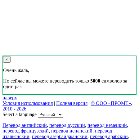
×
Очень жаль,
Но сейчас вы можете переводить только
5000
символов за
один раз.
наверх
Условия использования
|
Полная версия
|
© ООО «ПРОМТ»,
2010 - 2026
Select a language
Перевод английский
,
перевод русский
,
перевод немецкий
,
перевод французский
,
перевод испанский
,
перевод
итальянский
,
перевод азербайджанский
,
перевод арабский
,