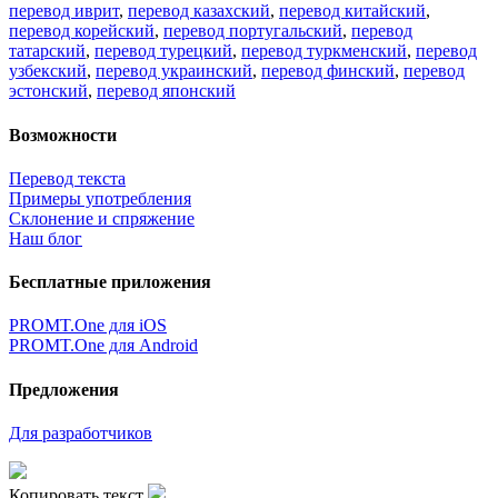
перевод иврит
,
перевод казахский
,
перевод китайский
,
перевод корейский
,
перевод португальский
,
перевод
татарский
,
перевод турецкий
,
перевод туркменский
,
перевод
узбекский
,
перевод украинский
,
перевод финский
,
перевод
эстонский
,
перевод японский
Возможности
Перевод текста
Примеры употребления
Склонение и спряжение
Наш блог
Бесплатные приложения
PROMT.One для iOS
PROMT.One для Android
Предложения
Для разработчиков
Копировать текст