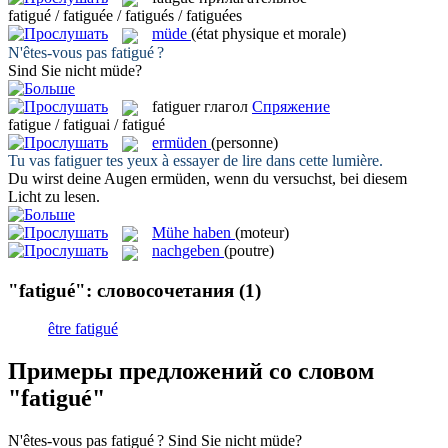
fatigué / fatiguée / fatigués / fatiguées
müde
(état physique et morale)
N'êtes-vous pas
fatigué
?
Sind Sie nicht
müde
?
fatiguer
глагол
Спряжение
fatigue / fatiguai / fatigué
ermüden
(personne)
Tu vas
fatiguer
tes yeux à essayer de lire dans cette lumière.
Du wirst deine Augen
ermüden
, wenn du versuchst, bei diesem
Licht zu lesen.
Mühe haben
(moteur)
nachgeben
(poutre)
"fatigué": словосочетания
(1)
être fatigué
Примеры предложений со словом
"fatigué"
N'êtes-vous pas
fatigué
?
Sind Sie nicht
müde
?