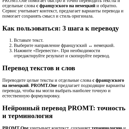
PROMT.One помогает быстро и точно переводить тексты и
отдельные слова
с французского на немецкий
и обратно.
Сервис учитывает контекст, предлагает варианты перевода и
помогает сохранять смысл и стиль оригинала.
Как пользоваться: 3 шага к переводу
Вставьте текст.
Выберите направление французский ↔ немецкий.
Нажмите «Перевести». При необходимости
отредактируйте результат и скопируйте перевод.
Перевод текстов и слов
Переводите целые тексты и отдельные слова
с французского
на немецкий
.
PROMT.One
предлагает подходящие варианты
перевода, чтобы вы могли выбрать наиболее точную и
естественную формулировку.
Нейронный перевод PROMT: точность
и терминология
PROMT.One
учитывает контекст, сохраняет
терминологию
и