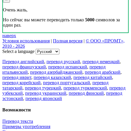
Очень жаль,
Но сейчас вы можете переводить только
5000
символов за
один раз.
наверх
Условия использования
|
Полная версия
|
© ООО «ПРОМТ»,
2010 - 2026
Select a language
Перевод английский
,
перевод русский
,
перевод немецкий
,
перевод французский
,
перевод испанский
,
перевод
итальянский
,
перевод азербайджанский
,
перевод арабский
,
перевод иврит
,
перевод казахский
,
перевод китайский
,
перевод корейский
,
перевод португальский
,
перевод
татарский
,
перевод турецкий
,
перевод туркменский
,
перевод
узбекский
,
перевод украинский
,
перевод финский
,
перевод
эстонский
,
перевод японский
Возможности
Перевод текста
Примеры употребления