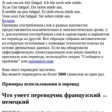
Je suis encore très
fatigué
.
Ich bin noch sehr
müde
.
Tu as l'air
fatigué
.
Du siehst
müde
aus.
Il semble un peu
fatigué
.
Er sieht etwas
müde
aus.
Vous avez l'air
fatigué
.
Sie sehen
müde
aus.
Больше
Примеры употребления слов в разных контекстах
предоставляются исключительно в лингвистических целях, т.
е. для изучения употребления слов в одном языке и вариантов
их перевода на другой. Все образцы собраны автоматически
из открытых источников с помощью технологии поиска на
основе двуязычных данных. Если вы обнаружили
орфографическую, пунктуационную или иную ошибку в
оригинале или переводе, используйте опцию "Сообщить о
проблеме" или
напишите нам
Ваш текст переведен частично.
Вы можете переводить не более
5000
символов за один раз.
Примеры использования и перевод
Что умеет переводчик французский ↔
немецкий