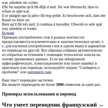
war
, arbeitete sie weiter.
Elle fut surprise qu'il
fût
déjà si tard.
Sie
war
überrascht, dass es
schon so spät war.
Il se plaignit que la pièce
fût
trop petite.
Er beschwerte sich, dass der
Raum zu klein
sei
.
Bien qu'il
fût
très tard, il continua à travailler.
Obwohl es sehr spät
war
, arbeitete er weiter.
Больше
Примеры употребления слов в разных контекстах
предоставляются исключительно в лингвистических целях, т.
е. для изучения употребления слов в одном языке и вариантов
их перевода на другой. Все образцы собраны автоматически
из открытых источников с помощью технологии поиска на
основе двуязычных данных. Если вы обнаружили
орфографическую, пунктуационную или иную ошибку в
оригинале или переводе, используйте опцию "Сообщить о
проблеме" или
напишите нам
Ваш текст переведен частично.
Вы можете переводить не более
5000
символов за один раз.
Примеры использования и перевод
Что умеет переводчик французский ↔