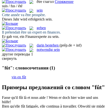
être
глагол
Спряжение
suis / fus / été
sein
Cette année va
être
prospère.
Dieses Jahr wird erfolgreich
sein
.
geben
Il prétendait
être
un expert en finances.
Er
gab
vor, ein Finanzexperte zu sein.
darin bestehen
(prép.de + inf)
notwendig sein
другие переводы
1
свернуть
"fût": словосочетания
(1)
vin en fût
Примеры предложений со словом "fût"
Fasse qu'il
fût
là et nous aide !
Wenn er doch hier
wäre
und uns
hülfe!
Bien qu'elle
fût
fatiguée, elle continua à travailler.
Obwohl sie müde