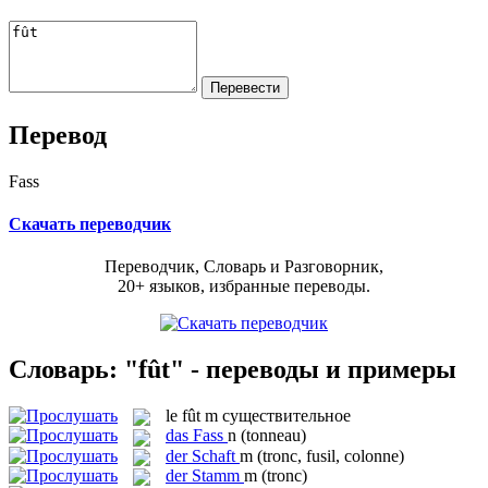
Перевод
Fass
Скачать переводчик
Переводчик, Словарь и Разговорник,
20+ языков, избранные переводы.
Словарь: "fût" - переводы и примеры
le
fût
m
существительное
das
Fass
n
(tonneau)
der
Schaft
m
(tronc, fusil, colonne)
der
Stamm
m
(tronc)