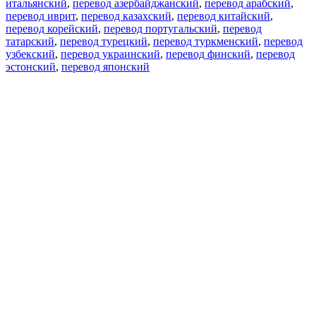
итальянский
,
перевод азербайджанский
,
перевод арабский
,
перевод иврит
,
перевод казахский
,
перевод китайский
,
перевод корейский
,
перевод португальский
,
перевод
татарский
,
перевод турецкий
,
перевод туркменский
,
перевод
узбекский
,
перевод украинский
,
перевод финский
,
перевод
эстонский
,
перевод японский
Возможности
Перевод текста
Примеры употребления
Склонение и спряжение
Наш блог
Бесплатные приложения
PROMT.One для iOS
PROMT.One для Android
Предложения
Для разработчиков