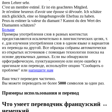
ihren Lehrer sehr.
C'est un membre
estimé
.
Er ist ein
geachtetes
Mitglied.
Je
m'estime
heureux d'avoir une épouse si dévouée.
Ich
schätze
mich
glücklich, eine so hingebungsvolle Ehefrau zu haben.
Peux-tu
estimer
la valeur du diamant ?
Kannst du den Wert des
Diamanten
schätzen
?
Больше
Примеры употребления слов в разных контекстах
предоставляются исключительно в лингвистических целях, т.
е. для изучения употребления слов в одном языке и вариантов
их перевода на другой. Все образцы собраны автоматически
из открытых источников с помощью технологии поиска на
основе двуязычных данных. Если вы обнаружили
орфографическую, пунктуационную или иную ошибку в
оригинале или переводе, используйте опцию "Сообщить о
проблеме" или
напишите нам
Ваш текст переведен частично.
Вы можете переводить не более
5000
символов за один раз.
Примеры использования и перевод
Что умеет переводчик французский ↔
немецкий