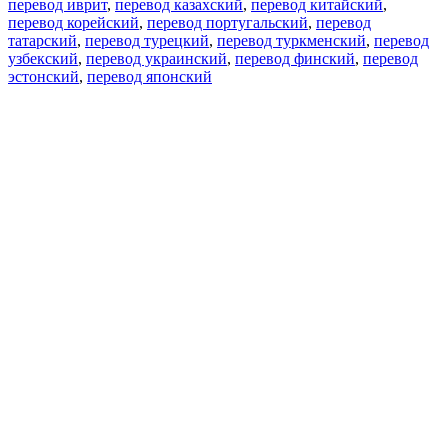
перевод иврит
,
перевод казахский
,
перевод китайский
,
перевод корейский
,
перевод португальский
,
перевод
татарский
,
перевод турецкий
,
перевод туркменский
,
перевод
узбекский
,
перевод украинский
,
перевод финский
,
перевод
эстонский
,
перевод японский
Возможности
Перевод текста
Примеры употребления
Склонение и спряжение
Наш блог
Бесплатные приложения
PROMT.One для iOS
PROMT.One для Android
Предложения
Для разработчиков
Копировать текст