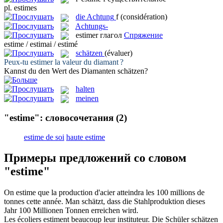
pl.
estimes
die
Achtung
f
(considération)
Achtungs-
estimer
глагол
Спряжение
estime / estimai / estimé
schätzen
(évaluer)
Peux-tu
estimer
la valeur du diamant ?
Kannst du den Wert des Diamanten
schätzen
?
halten
meinen
"estime": словосочетания
(2)
estime de soi
haute estime
Примеры предложений со словом
"estime"
On
estime
que la production d'acier atteindra les 100 millions de
tonnes cette année.
Man
schätzt
, dass die Stahlproduktion dieses
Jahr 100 Millionen Tonnen erreichen wird.
Les écoliers
estiment
beaucoup leur instituteur.
Die Schüler
schätzen