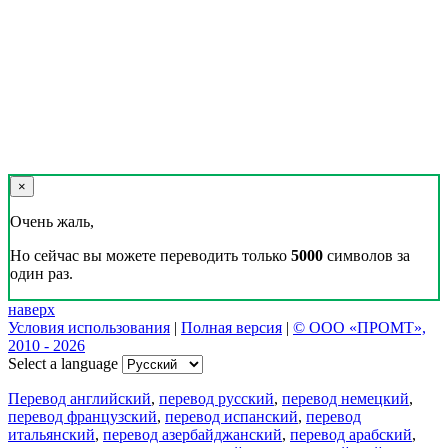
×
Очень жаль,
Но сейчас вы можете переводить только
5000
символов за
один раз.
наверх
Условия использования
|
Полная версия
|
© ООО «ПРОМТ»,
2010 - 2026
Select a language
Перевод английский
,
перевод русский
,
перевод немецкий
,
перевод французский
,
перевод испанский
,
перевод
итальянский
,
перевод азербайджанский
,
перевод арабский
,