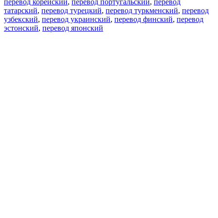
перевод корейский
,
перевод португальский
,
перевод
татарский
,
перевод турецкий
,
перевод туркменский
,
перевод
узбекский
,
перевод украинский
,
перевод финский
,
перевод
эстонский
,
перевод японский
Возможности
Перевод текста
Примеры употребления
Склонение и спряжение
Наш блог
Бесплатные приложения
PROMT.One для iOS
PROMT.One для Android
Предложения
Для разработчиков
Копировать текст
Копировать перевод