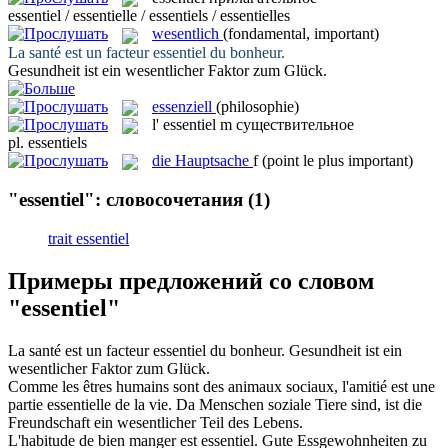
essentiel / essentielle / essentiels / essentielles
wesentlich
(fondamental, important)
La santé est un facteur
essentiel
du bonheur.
Gesundheit ist ein
wesentlicher
Faktor zum Glück.
essenziell
(philosophie)
l'
essentiel
m
существительное
pl.
essentiels
die
Hauptsache
f
(point le plus important)
"essentiel": словосочетания
(1)
trait essentiel
Примеры предложений со словом
"essentiel"
La santé est un facteur
essentiel
du bonheur.
Gesundheit ist ein
wesentlicher
Faktor zum Glück.
Comme les êtres humains sont des animaux sociaux, l'amitié est une
partie
essentielle
de la vie.
Da Menschen soziale Tiere sind, ist die
Freundschaft ein
wesentlicher
Teil des Lebens.
L'habitude de bien manger est
essentiel
.
Gute Essgewohnheiten zu