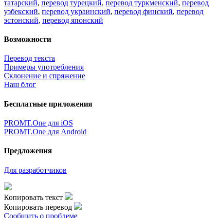
татарский
,
перевод турецкий
,
перевод туркменский
,
перевод
узбекский
,
перевод украинский
,
перевод финский
,
перевод
эстонский
,
перевод японский
Возможности
Перевод текста
Примеры употребления
Склонение и спряжение
Наш блог
Бесплатные приложения
PROMT.One для iOS
PROMT.One для Android
Предложения
Для разработчиков
Копировать текст
Копировать перевод
Сообщить о проблеме