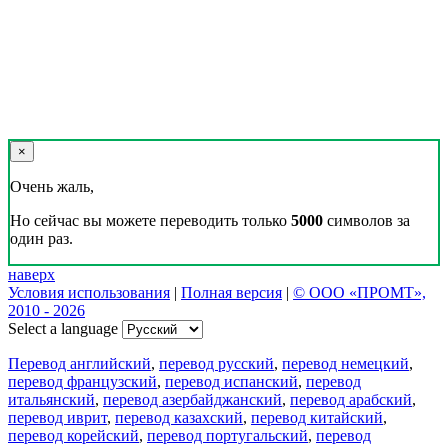
×
Очень жаль,
Но сейчас вы можете переводить только
5000
символов за
один раз.
наверх
Условия использования
|
Полная версия
|
© ООО «ПРОМТ»,
2010 - 2026
Select a language
Перевод английский
,
перевод русский
,
перевод немецкий
,
перевод французский
,
перевод испанский
,
перевод
итальянский
,
перевод азербайджанский
,
перевод арабский
,
перевод иврит
,
перевод казахский
,
перевод китайский
,
перевод корейский
,
перевод португальский
,
перевод