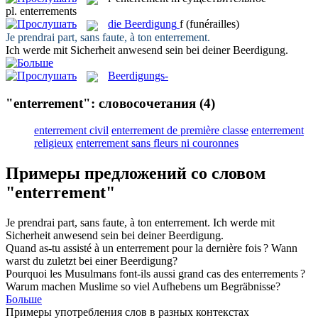
pl.
enterrements
die
Beerdigung
f
(funérailles)
Je prendrai part, sans faute, à ton
enterrement
.
Ich werde mit Sicherheit anwesend sein bei deiner
Beerdigung
.
Beerdigungs-
"enterrement": словосочетания
(4)
enterrement civil
enterrement de première classe
enterrement
religieux
enterrement sans fleurs ni couronnes
Примеры предложений со словом
"enterrement"
Je prendrai part, sans faute, à ton
enterrement
.
Ich werde mit
Sicherheit anwesend sein bei deiner
Beerdigung
.
Quand as-tu assisté à un
enterrement
pour la dernière fois ?
Wann
warst du zuletzt bei einer
Beerdigung
?
Pourquoi les Musulmans font-ils aussi grand cas des
enterrements
?
Warum machen Muslime so viel Aufhebens um
Begräbnisse
?
Больше
Примеры употребления слов в разных контекстах