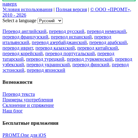
наверх
Условия использования
|
Полная версия
|
© ООО «ПРОМТ»,
2010 - 2026
Select a language
Перевод английский
,
перевод русский
,
перевод немецкий
,
перевод французский
,
перевод испанский
,
перевод
итальянский
,
перевод азербайджанский
,
перевод арабский
,
перевод иврит
,
перевод казахский
,
перевод китайский
,
перевод корейский
,
перевод португальский
,
перевод
татарский
,
перевод турецкий
,
перевод туркменский
,
перевод
узбекский
,
перевод украинский
,
перевод финский
,
перевод
эстонский
,
перевод японский
Возможности
Перевод текста
Примеры употребления
Склонение и спряжение
Наш блог
Бесплатные приложения
PROMT.One для iOS