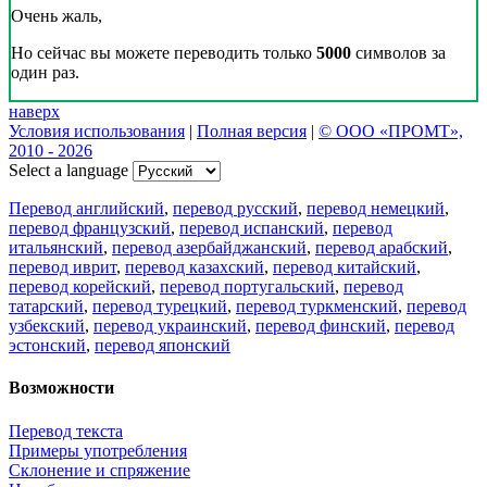
Очень жаль,
Но сейчас вы можете переводить только
5000
символов за
один раз.
наверх
Условия использования
|
Полная версия
|
© ООО «ПРОМТ»,
2010 - 2026
Select a language
Перевод английский
,
перевод русский
,
перевод немецкий
,
перевод французский
,
перевод испанский
,
перевод
итальянский
,
перевод азербайджанский
,
перевод арабский
,
перевод иврит
,
перевод казахский
,
перевод китайский
,
перевод корейский
,
перевод португальский
,
перевод
татарский
,
перевод турецкий
,
перевод туркменский
,
перевод
узбекский
,
перевод украинский
,
перевод финский
,
перевод
эстонский
,
перевод японский
Возможности
Перевод текста
Примеры употребления
Склонение и спряжение