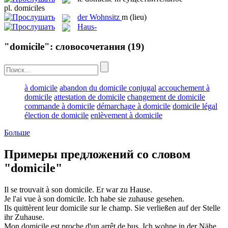
pl.
domiciles
der
Wohnsitz
m
(lieu)
Haus-
"domicile": словосочетания
(19)
à domicile
abandon du domicile conjugal
accouchement à
domicile
attestation de domicile
changement de domicile
commande à domicile
démarchage à domicile
domicile légal
élection de domicile
enlèvement à domicile
Больше
Примеры предложений со словом
"domicile"
Il se trouvait
à
son
domicile
.
Er war
zu Hause
.
Je l'ai vue à son
domicile
.
Ich habe sie zuhause gesehen.
Ils quittèrent leur
domicile
sur le champ.
Sie verließen auf der Stelle
ihr Zuhause.
Mon
domicile
est proche d'un arrêt de bus.
Ich wohne in der Nähe