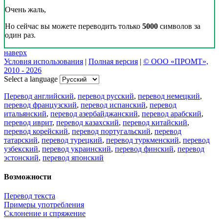
Очень жаль,
Но сейчас вы можете переводить только
5000
символов за
один раз.
наверх
Условия использования
|
Полная версия
|
© ООО «ПРОМТ»,
2010 - 2026
Select a language
Перевод английский
,
перевод русский
,
перевод немецкий
,
перевод французский
,
перевод испанский
,
перевод
итальянский
,
перевод азербайджанский
,
перевод арабский
,
перевод иврит
,
перевод казахский
,
перевод китайский
,
перевод корейский
,
перевод португальский
,
перевод
татарский
,
перевод турецкий
,
перевод туркменский
,
перевод
узбекский
,
перевод украинский
,
перевод финский
,
перевод
эстонский
,
перевод японский
Возможности
Перевод текста
Примеры употребления
Склонение и спряжение