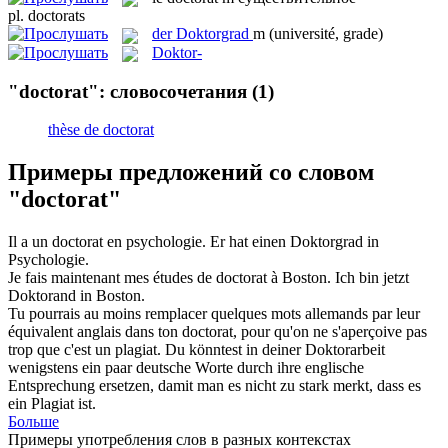
pl.
doctorats
der
Doktorgrad
m
(université, grade)
Doktor-
"doctorat": словосочетания
(1)
thèse de doctorat
Примеры предложений со словом
"doctorat"
Il a un
doctorat
en psychologie.
Er hat einen
Doktorgrad
in
Psychologie.
Je fais maintenant mes études de
doctorat
à Boston.
Ich bin jetzt
Doktorand in Boston.
Tu pourrais au moins remplacer quelques mots allemands par leur
équivalent anglais dans ton
doctorat
, pour qu'on ne s'aperçoive pas
trop que c'est un plagiat.
Du könntest in deiner Doktorarbeit
wenigstens ein paar deutsche Worte durch ihre englische
Entsprechung ersetzen, damit man es nicht zu stark merkt, dass es
ein Plagiat ist.
Больше
Примеры употребления слов в разных контекстах