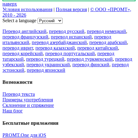
наверх
Условия использования
|
Полная версия
|
© ООО «ПРОМТ»,
2010 - 2026
Select a language
Перевод английский
,
перевод русский
,
перевод немецкий
,
перевод французский
,
перевод испанский
,
перевод
итальянский
,
перевод азербайджанский
,
перевод арабский
,
перевод иврит
,
перевод казахский
,
перевод китайский
,
перевод корейский
,
перевод португальский
,
перевод
татарский
,
перевод турецкий
,
перевод туркменский
,
перевод
узбекский
,
перевод украинский
,
перевод финский
,
перевод
эстонский
,
перевод японский
Возможности
Перевод текста
Примеры употребления
Склонение и спряжение
Наш блог
Бесплатные приложения
PROMT.One для iOS