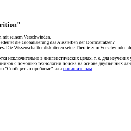
ition"
ch mit seinem
Verschwinden
.
edeutet die Globalisierung das
Aussterben
der Dorfmatratzen?
es.
Die Wissenschaftler diskutieren seine Theorie zum
Verschwinden
de
ся исключительно в лингвистических целях, т. е. для изучения 
очников с помощью технологии поиска на основе двуязычных д
ию "Сообщить о проблеме" или
напишите нам