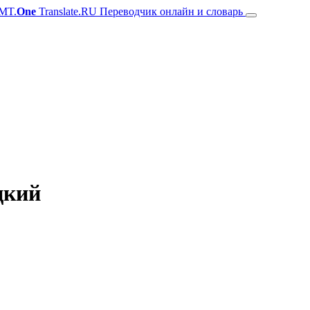
MT.
One
Translate.RU Переводчик онлайн и словарь
цкий