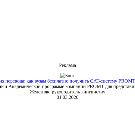
Реклама
 перевода: как вузам бесплатно получить CAT-систему PROMT T
енный Академической программе компании PROMT для представит
Железняк, руководитель лингвистич
01.03.2026