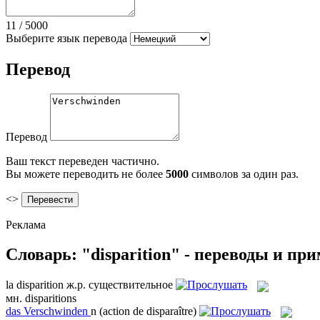
11
/
5000
Выберите язык перевода
Перевод
Перевод
Ваш текст переведен частично.
Вы можете переводить не более
5000
символов за один раз.
<>
Реклама
Словарь: "disparition" - переводы и пр
la
disparition
ж.р.
существительное
мн.
disparitions
das
Verschwinden
n
(action de disparaître)