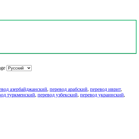
age
евод азербайджанский
,
перевод арабский
,
перевод иврит
,
вод туркменский
,
перевод узбекский
,
перевод украинский
,