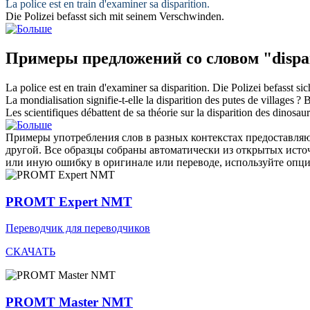
La police est en train d'examiner sa
disparition
.
Die Polizei befasst sich mit seinem
Verschwinden
.
Примеры предложений со словом "dispar
La police est en train d'examiner sa
disparition
.
Die Polizei befasst si
La mondialisation signifie-t-elle la
disparition
des putes de villages ?
B
Les scientifiques débattent de sa théorie sur la
disparition
des dinosaur
Примеры употребления слов в разных контекстах предоставляют
другой. Все образцы собраны автоматически из открытых ист
или иную ошибку в оригинале или переводе, используйте опц
PROMT Expert NMT
Переводчик для переводчиков
СКАЧАТЬ
PROMT Master NMT