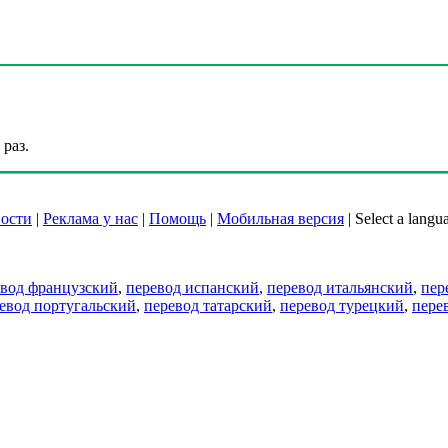
раз.
ости
|
Реклама у нас
|
Помощь
|
Мобильная версия
|
Select a langu
евод французский
,
перевод испанский
,
перевод итальянский
,
пер
евод португальский
,
перевод татарский
,
перевод турецкий
,
пере