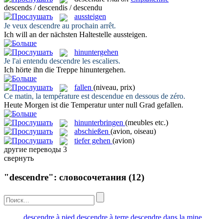
descends / descendis / descendu
aussteigen
Je veux
descendre
au prochain arrêt.
Ich will an der nächsten Haltestelle
aussteigen
.
hinuntergehen
Je l'ai entendu
descendre
les escaliers.
Ich hörte ihn die Treppe
hinuntergehen
.
fallen
(niveau, prix)
Ce matin, la température est
descendue
en dessous de zéro.
Heute Morgen ist die Temperatur unter null Grad
gefallen
.
hinunterbringen
(meubles etc.)
abschießen
(avion, oiseau)
tiefer gehen
(avion)
другие переводы
3
свернуть
"descendre": словосочетания
(12)
descendre à pied
descendre à terre
descendre dans la mine