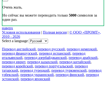
Очень жаль,
Но сейчас вы можете переводить только
5000
символов за
один раз.
наверх
Условия использования
|
Полная версия
|
© ООО «ПРОМТ»,
2010 - 2026
Select a language
Перевод английский
,
перевод русский
,
перевод немецкий
,
перевод французский
,
перевод испанский
,
перевод
итальянский
,
перевод азербайджанский
,
перевод арабский
,
перевод иврит
,
перевод казахский
,
перевод китайский
,
перевод корейский
,
перевод португальский
,
перевод
татарский
,
перевод турецкий
,
перевод туркменский
,
перевод
узбекский
,
перевод украинский
,
перевод финский
,
перевод
эстонский
,
перевод японский
Возможности
Перевод текста
Примеры употребления