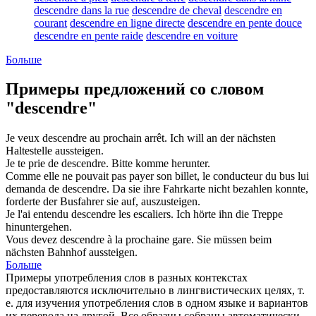
descendre dans la rue
descendre de cheval
descendre en
courant
descendre en ligne directe
descendre en pente douce
descendre en pente raide
descendre en voiture
Больше
Примеры предложений со словом
"descendre"
Je veux
descendre
au prochain arrêt.
Ich will an der nächsten
Haltestelle
aussteigen
.
Je te prie de
descendre
.
Bitte
komme herunter
.
Comme elle ne pouvait pas payer son billet, le conducteur du bus lui
demanda de
descendre
.
Da sie ihre Fahrkarte nicht bezahlen konnte,
forderte der Busfahrer sie auf,
auszusteigen
.
Je l'ai entendu
descendre
les escaliers.
Ich hörte ihn die Treppe
hinuntergehen
.
Vous devez
descendre
à la prochaine gare.
Sie müssen beim
nächsten Bahnhof
aussteigen
.
Больше
Примеры употребления слов в разных контекстах
предоставляются исключительно в лингвистических целях, т.
е. для изучения употребления слов в одном языке и вариантов
их перевода на другой. Все образцы собраны автоматически