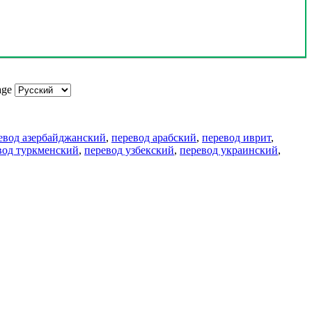
age
евод азербайджанский
,
перевод арабский
,
перевод иврит
,
вод туркменский
,
перевод узбекский
,
перевод украинский
,