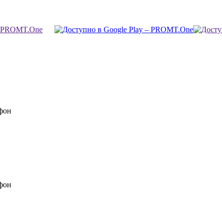
фон
фон