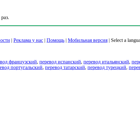
раз.
ости
|
Реклама у нас
|
Помощь
|
Мобильная версия
|
Select a langu
евод французский
,
перевод испанский
,
перевод итальянский
,
пер
евод португальский
,
перевод татарский
,
перевод турецкий
,
пере