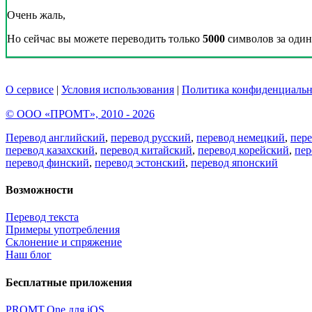
Очень жаль,
Но сейчас вы можете переводить только
5000
символов за один 
О сервисе
|
Условия использования
|
Политика конфиденциальн
© ООО «ПРОМТ», 2010 - 2026
Перевод английский
,
перевод русский
,
перевод немецкий
,
пер
перевод казахский
,
перевод китайский
,
перевод корейский
,
пер
перевод финский
,
перевод эстонский
,
перевод японский
Возможности
Перевод текста
Примеры употребления
Склонение и спряжение
Наш блог
Бесплатные приложения
PROMT.One для iOS