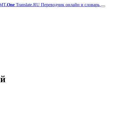
MT.
One
Translate.RU Переводчик онлайн и словарь
ий