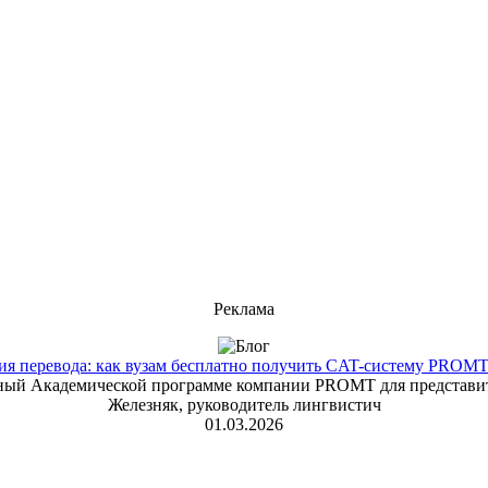
Реклама
 перевода: как вузам бесплатно получить CAT-систему PROMT T
енный Академической программе компании PROMT для представит
Железняк, руководитель лингвистич
01.03.2026