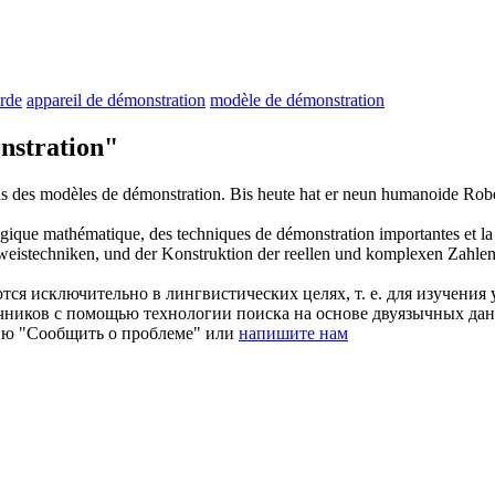
urde
appareil de démonstration
modèle de démonstration
stration"
ous des modèles de
démonstration
.
Bis heute hat er neun humanoide Robot
ogique mathématique, des techniques de
démonstration
importantes et la
eistechniken, und der Konstruktion der reellen und komplexen Zahlen
ся исключительно в лингвистических целях, т. е. для изучения 
очников с помощью технологии поиска на основе двуязычных д
ию "Сообщить о проблеме" или
напишите нам