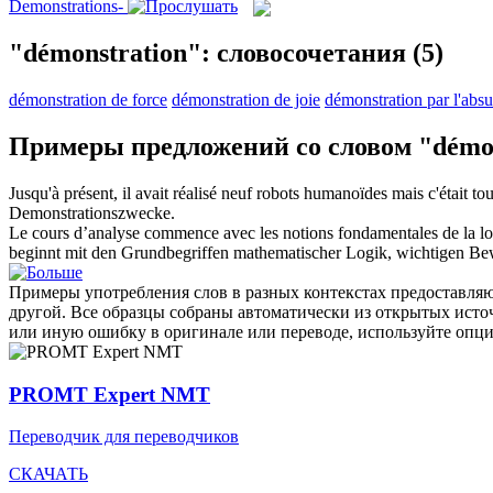
Demonstrations-
"démonstration": словосочетания
(5)
démonstration de force
démonstration de joie
démonstration par l'abs
Примеры предложений со словом "démon
Jusqu'à présent, il avait réalisé neuf robots humanoïdes mais c'était t
Demonstrationszwecke.
Le cours d’analyse commence avec les notions fondamentales de la l
beginnt mit den Grundbegriffen mathematischer Logik, wichtigen Bew
Примеры употребления слов в разных контекстах предоставляют
другой. Все образцы собраны автоматически из открытых ист
или иную ошибку в оригинале или переводе, используйте опц
PROMT Expert NMT
Переводчик для переводчиков
СКАЧАТЬ