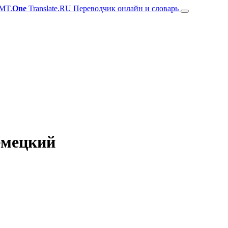
MT.
One
Translate.RU Переводчик онлайн и словарь
емецкий