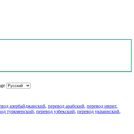
age
евод азербайджанский
,
перевод арабский
,
перевод иврит
,
вод туркменский
,
перевод узбекский
,
перевод украинский
,