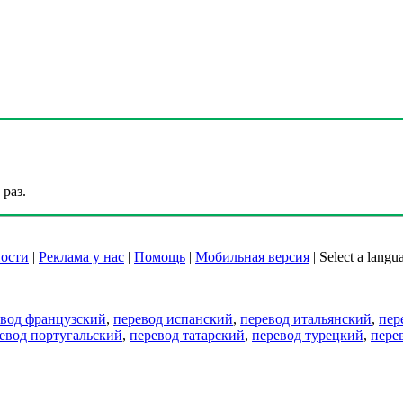
раз.
ости
|
Реклама у нас
|
Помощь
|
Мобильная версия
|
Select a langu
евод французский
,
перевод испанский
,
перевод итальянский
,
пер
евод португальский
,
перевод татарский
,
перевод турецкий
,
пере