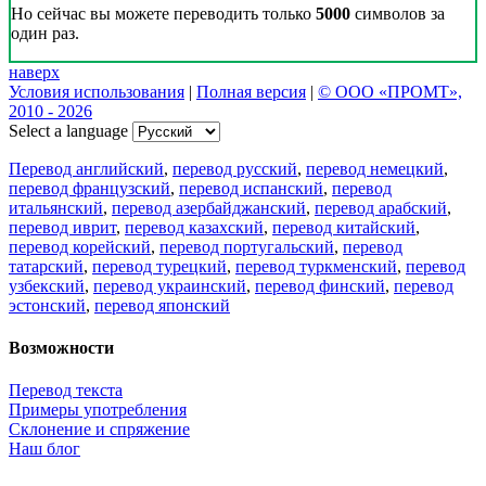
Но сейчас вы можете переводить только
5000
символов за
один раз.
наверх
Условия использования
|
Полная версия
|
© ООО «ПРОМТ»,
2010 - 2026
Select a language
Перевод английский
,
перевод русский
,
перевод немецкий
,
перевод французский
,
перевод испанский
,
перевод
итальянский
,
перевод азербайджанский
,
перевод арабский
,
перевод иврит
,
перевод казахский
,
перевод китайский
,
перевод корейский
,
перевод португальский
,
перевод
татарский
,
перевод турецкий
,
перевод туркменский
,
перевод
узбекский
,
перевод украинский
,
перевод финский
,
перевод
эстонский
,
перевод японский
Возможности
Перевод текста
Примеры употребления
Склонение и спряжение
Наш блог