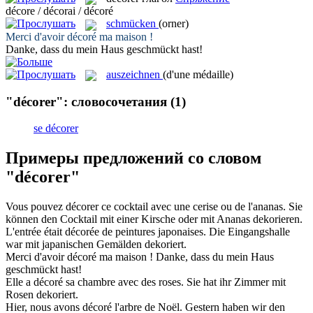
décore / décorai / décoré
schmücken
(orner)
Merci d'avoir
décoré
ma maison !
Danke, dass du mein Haus
geschmückt
hast!
auszeichnen
(d'une médaille)
"décorer": словосочетания
(1)
se décorer
Примеры предложений со словом
"décorer"
Vous pouvez
décorer
ce cocktail avec une cerise ou de l'ananas.
Sie
können den Cocktail mit einer Kirsche oder mit Ananas
dekorieren
.
L'entrée était
décorée
de peintures japonaises.
Die Eingangshalle
war mit japanischen Gemälden
dekoriert
.
Merci d'avoir
décoré
ma maison !
Danke, dass du mein Haus
geschmückt
hast!
Elle a
décoré
sa chambre avec des roses.
Sie hat ihr Zimmer mit
Rosen
dekoriert
.
Hier, nous avons
décoré
l'arbre de Noël.
Gestern haben wir den