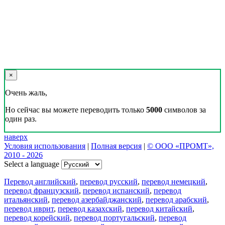
×
Очень жаль,
Но сейчас вы можете переводить только
5000
символов за
один раз.
наверх
Условия использования
|
Полная версия
|
© ООО «ПРОМТ»,
2010 - 2026
Select a language
Перевод английский
,
перевод русский
,
перевод немецкий
,
перевод французский
,
перевод испанский
,
перевод
итальянский
,
перевод азербайджанский
,
перевод арабский
,
перевод иврит
,
перевод казахский
,
перевод китайский
,
перевод корейский
,
перевод португальский
,
перевод