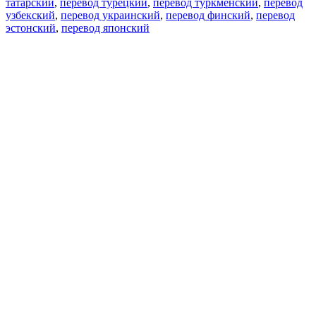
татарский
,
перевод турецкий
,
перевод туркменский
,
перевод
узбекский
,
перевод украинский
,
перевод финский
,
перевод
эстонский
,
перевод японский
Возможности
Перевод текста
Примеры употребления
Склонение и спряжение
Наш блог
Бесплатные приложения
PROMT.One для iOS
PROMT.One для Android
Предложения
Для разработчиков
Копировать текст
Копировать перевод
Сообщить о проблеме