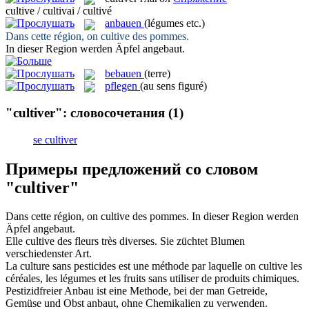
cultive / cultivai / cultivé
anbauen
(légumes etc.)
Dans cette région, on
cultive
des pommes.
In dieser Region werden Äpfel
angebaut
.
bebauen
(terre)
pflegen
(au sens figuré)
"cultiver": словосочетания
(1)
se cultiver
Примеры предложений со словом
"cultiver"
Dans cette région, on
cultive
des pommes.
In dieser Region werden
Äpfel
angebaut
.
Elle
cultive
des fleurs très diverses.
Sie
züchtet
Blumen
verschiedenster Art.
La culture sans pesticides est une méthode par laquelle on
cultive
les
céréales, les légumes et les fruits sans utiliser de produits chimiques.
Pestizidfreier Anbau ist eine Methode, bei der man Getreide,
Gemüse und Obst
anbaut
, ohne Chemikalien zu verwenden.