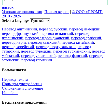
наверх
Условия использования
|
Полная версия
|
© ООО «ПРОМТ»,
2010 - 2026
Select a language
Перевод английский
,
перевод русский
,
перевод немецкий
,
перевод французский
,
перевод испанский
,
перевод
итальянский
,
перевод азербайджанский
,
перевод арабский
,
перевод иврит
,
перевод казахский
,
перевод китайский
,
перевод корейский
,
перевод португальский
,
перевод
татарский
,
перевод турецкий
,
перевод туркменский
,
перевод
узбекский
,
перевод украинский
,
перевод финский
,
перевод
эстонский
,
перевод японский
Возможности
Перевод текста
Примеры употребления
Склонение и спряжение
Наш блог
Бесплатные приложения