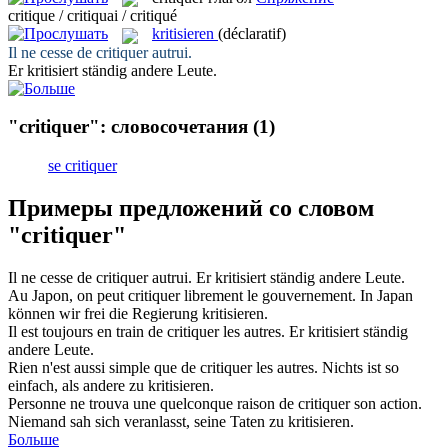
critique / critiquai / critiqué
kritisieren
(déclaratif)
Il ne cesse de
critiquer
autrui.
Er
kritisiert
ständig andere Leute.
"critiquer": словосочетания
(1)
se critiquer
Примеры предложений со словом
"critiquer"
Il ne cesse de
critiquer
autrui.
Er
kritisiert
ständig andere Leute.
Au Japon, on peut
critiquer
librement le gouvernement.
In Japan
können wir frei die Regierung
kritisieren
.
Il est toujours en train de
critiquer
les autres.
Er
kritisiert
ständig
andere Leute.
Rien n'est aussi simple que de
critiquer
les autres.
Nichts ist so
einfach, als andere zu
kritisieren
.
Personne ne trouva une quelconque raison de
critiquer
son action.
Niemand sah sich veranlasst, seine Taten zu
kritisieren
.
Больше