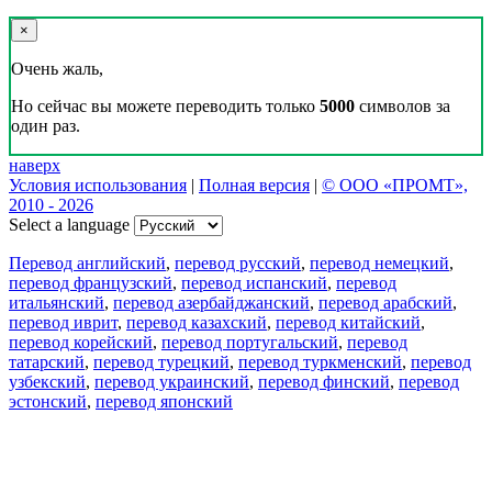
×
Очень жаль,
Но сейчас вы можете переводить только
5000
символов за
один раз.
наверх
Условия использования
|
Полная версия
|
© ООО «ПРОМТ»,
2010 - 2026
Select a language
Перевод английский
,
перевод русский
,
перевод немецкий
,
перевод французский
,
перевод испанский
,
перевод
итальянский
,
перевод азербайджанский
,
перевод арабский
,
перевод иврит
,
перевод казахский
,
перевод китайский
,
перевод корейский
,
перевод португальский
,
перевод
татарский
,
перевод турецкий
,
перевод туркменский
,
перевод
узбекский
,
перевод украинский
,
перевод финский
,
перевод
эстонский
,
перевод японский
Возможности
Перевод текста