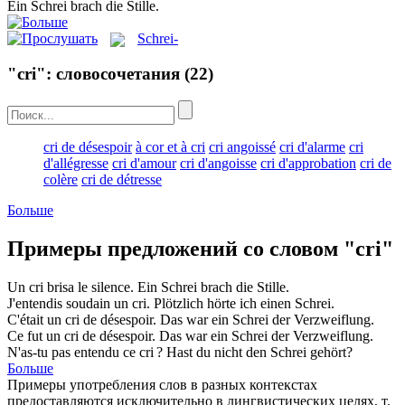
Ein
Schrei
brach die Stille.
Schrei-
"cri": словосочетания
(22)
cri de désespoir
à cor et à cri
cri angoissé
cri d'alarme
cri
d'allégresse
cri d'amour
cri d'angoisse
cri d'approbation
cri de
colère
cri de détresse
Больше
Примеры предложений со словом "cri"
Un
cri
brisa le silence.
Ein
Schrei
brach die Stille.
J'entendis soudain un
cri
.
Plötzlich hörte ich einen
Schrei
.
C'était un
cri
de désespoir.
Das war ein
Schrei
der Verzweiflung.
Ce fut un
cri
de désespoir.
Das war ein
Schrei
der Verzweiflung.
N'as-tu pas entendu ce
cri
?
Hast du nicht den
Schrei
gehört?
Больше
Примеры употребления слов в разных контекстах
предоставляются исключительно в лингвистических целях, т.