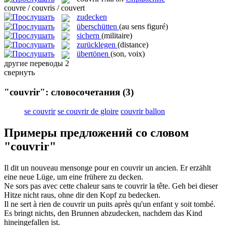
couvre / couvris / couvert
zudecken
überschütten
(au sens figuré)
sichern
(militaire)
zurücklegen
(distance)
übertönen
(son, voix)
другие переводы
2
свернуть
"couvrir": словосочетания
(3)
se couvrir
se couvrir de gloire
couvrir ballon
Примеры предложений со словом
"couvrir"
Il dit un nouveau mensonge pour en
couvrir
un ancien.
Er erzählt
eine neue Lüge, um eine frühere zu
decken
.
Ne sors pas avec cette chaleur sans te
couvrir
la tête.
Geh bei dieser
Hitze nicht raus, ohne dir den Kopf zu
bedecken
.
Il ne sert à rien de
couvrir
un puits après qu'un enfant y soit tombé.
Es bringt nichts, den Brunnen
abzudecken
, nachdem das Kind
hineingefallen ist.