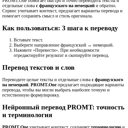
PROMT.One помогает быстро и точно переводить тексты и
отдельные слова
с французского на немецкий
и обратно.
Сервис учитывает контекст, предлагает варианты перевода и
помогает сохранять смысл и стиль оригинала.
Как пользоваться: 3 шага к переводу
Вставьте текст.
Выберите направление французский ↔ немецкий.
Нажмите «Перевести». При необходимости
отредактируйте результат и скопируйте перевод.
Перевод текстов и слов
Переводите целые тексты и отдельные слова
с французского
на немецкий
.
PROMT.One
предлагает подходящие варианты
перевода, чтобы вы могли выбрать наиболее точную и
естественную формулировку.
Нейронный перевод PROMT: точность
и терминология
PROMT.One
учитывает контекст, сохраняет
терминологию
и