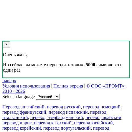
×
Очень жаль,
Но сейчас вы можете переводить только
5000
символов за
один раз.
наверх
Условия использования
|
Полная версия
|
© ООО «ПРОМТ»,
2010 - 2026
Select a language
Перевод английский
,
перевод русский
,
перевод немецкий
,
перевод французский
,
перевод испанский
,
перевод
итальянский
,
перевод азербайджанский
,
перевод арабский
,
перевод иврит
,
перевод казахский
,
перевод китайский
,
перевод корейский
,
перевод португальский
,
перевод