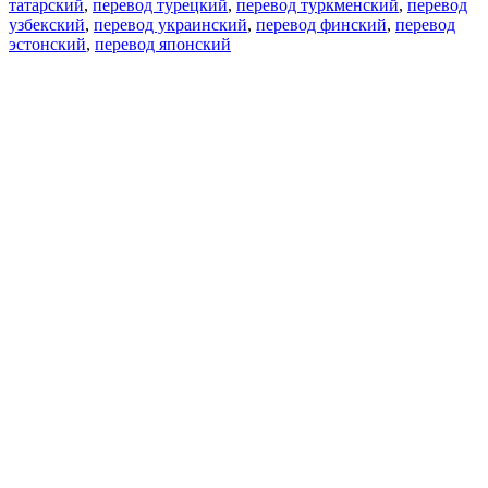
татарский
,
перевод турецкий
,
перевод туркменский
,
перевод
узбекский
,
перевод украинский
,
перевод финский
,
перевод
эстонский
,
перевод японский
Возможности
Перевод текста
Примеры употребления
Склонение и спряжение
Наш блог
Бесплатные приложения
PROMT.One для iOS
PROMT.One для Android
Предложения
Для разработчиков
Копировать текст
Копировать перевод
Сообщить о проблеме